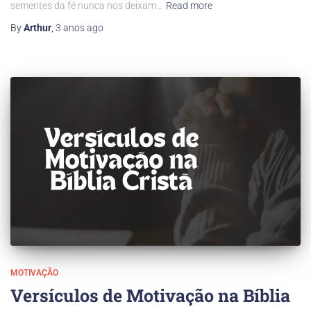
sementes da fé nunca nos deixam…
Read more
By
Arthur
,
3 anos
ago
MOTIVAÇÃO
Versículos de Motivação na Bíblia