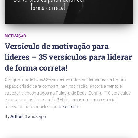
MOTIVAÇÃO
Versículo de motivação para
líderes – 35 versículos para liderar
de forma correta!
Olá, queridos leitores! Sejam bem-vindos ao Sementes da Fé, um
espaço criado para compartilhar inspiração, encorajamento e
sabedoria encontrados na Palavra de Deus. Confira: “10 versículos
curtos para inspirar seu dia“! Hoje, temos um tema especial
reservado para aqueles que
Read more
By
Arthur
,
3 anos
ago