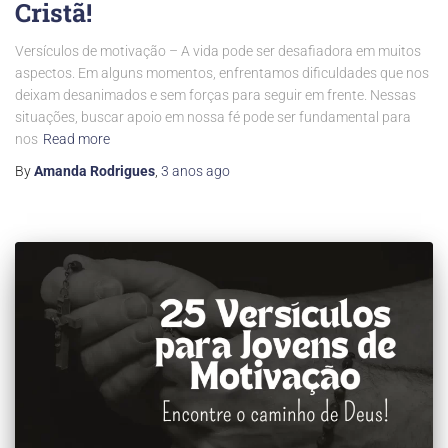
Cristã!
Versículos de motivação – A vida pode ser desafiadora em muitos
aspectos. Em alguns momentos, enfrentamos dificuldades que nos
deixam desanimados e sem forças para seguir em frente. Nessas
situações, buscar apoio em nossa fé pode ser fundamental para
nos
Read more
By
Amanda Rodrigues
,
3 anos
ago