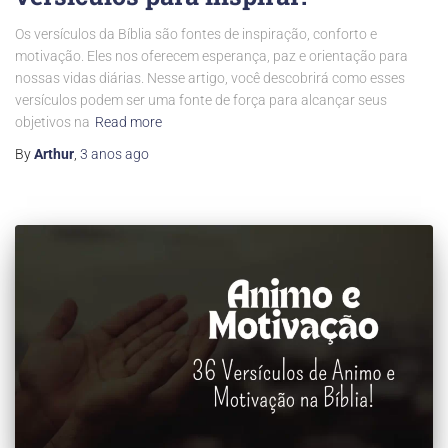
Os versículos da Bíblia são fontes de inspiração, conforto e
motivação. Eles nos oferecem esperança, paz e orientação para
nossas vidas diárias. Nesse artigo, você descobrirá como esses
versículos podem ser uma fonte de força para alcançar seus
objetivos na
Read more
By
Arthur
,
3 anos
ago