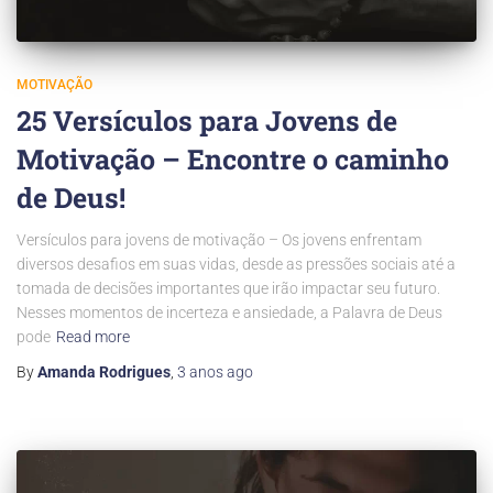
MOTIVAÇÃO
25 Versículos para Jovens de
Motivação – Encontre o caminho
de Deus!
Versículos para jovens de motivação – Os jovens enfrentam
diversos desafios em suas vidas, desde as pressões sociais até a
tomada de decisões importantes que irão impactar seu futuro.
Nesses momentos de incerteza e ansiedade, a Palavra de Deus
pode
Read more
By
Amanda Rodrigues
,
3 anos
ago