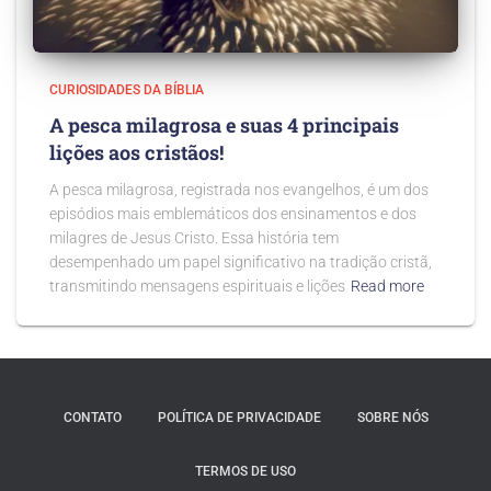
CURIOSIDADES DA BÍBLIA
A pesca milagrosa e suas 4 principais
lições aos cristãos!
A pesca milagrosa, registrada nos evangelhos, é um dos
episódios mais emblemáticos dos ensinamentos e dos
milagres de Jesus Cristo. Essa história tem
desempenhado um papel significativo na tradição cristã,
transmitindo mensagens espirituais e lições
Read more
CONTATO
POLÍTICA DE PRIVACIDADE
SOBRE NÓS
TERMOS DE USO