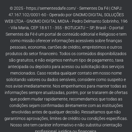
© 2025 - https://sementesdafe.com/ - Sementes Da Fé | CNPJ:
47.167.102/0001-60 - Operado por GNOMO DIGITAL SOLUÇÕES
WEB LTDA - GNOMO DIGITAL MIDIA - Pedro Delmanto Sobrinho, 196
- Vila Maria, CEP 18.611 - 355 - BOTUCATU – SP, Brasil - O portal
Sementes da Fé é um portal de conteúdo editorial e Religioso e tem
como missão oferecer informações acessíveis sobre finanças
pessoais, economia, cartões de crédito, empréstimos e outros
produtos do setor financeiro. Todos os conteúdos disponibilizados
são gratuitos, e não exigimos nenhum tipo de pagamento, taxa
antecipada ou depósito para acesso ou solicitação dos serviços
mencionados. Caso receba qualquer contato em nosso nome
solicitando valores ou dados sensíveis, considere como suspeito e
nos avise imediatamente. Nos empenhamos para manter todas as
informações sempre atualizadas, porém, por se tratarem de ofertas
que podem mudar rapidamente, recomendamos que todas as
condições sejam confirmadas diretamente com as instituições
envolvidas antes de qualquer decisão. Ressaltamos que não
garantimos aprovações, limites de crédito ou condições específicas.
Nosso site tem caráter informativo e não substitui orientação
profissional, jurídica ou financeira.