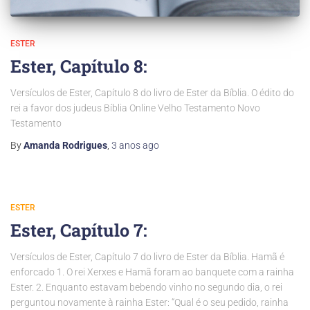
ESTER
Ester, Capítulo 8:
Versículos de Ester, Capítulo 8 do livro de Ester da Bíblia. O édito do
rei a favor dos judeus Bíblia Online Velho Testamento Novo
Testamento
By
Amanda Rodrigues
,
3 anos
ago
ESTER
Ester, Capítulo 7:
Versículos de Ester, Capítulo 7 do livro de Ester da Bíblia. Hamã é
enforcado 1. O rei Xerxes e Hamã foram ao banquete com a rainha
Ester. 2. Enquanto estavam bebendo vinho no segundo dia, o rei
perguntou novamente à rainha Ester: “Qual é o seu pedido, rainha