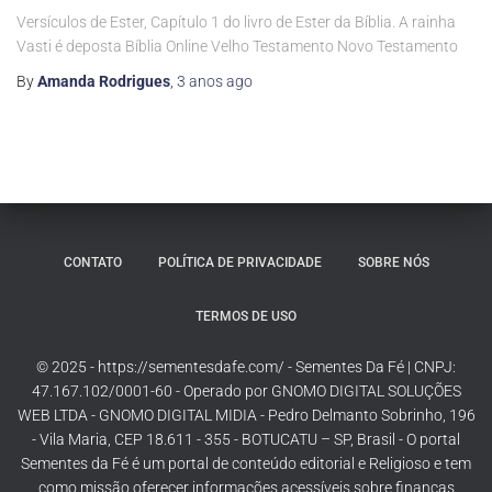
Versículos de Ester, Capítulo 1 do livro de Ester da Bíblia. A rainha
Vasti é deposta Bíblia Online Velho Testamento Novo Testamento
By
Amanda Rodrigues
,
3 anos
ago
CONTATO
POLÍTICA DE PRIVACIDADE
SOBRE NÓS
TERMOS DE USO
© 2025 - https://sementesdafe.com/ - Sementes Da Fé | CNPJ:
47.167.102/0001-60 - Operado por GNOMO DIGITAL SOLUÇÕES
WEB LTDA - GNOMO DIGITAL MIDIA - Pedro Delmanto Sobrinho, 196
- Vila Maria, CEP 18.611 - 355 - BOTUCATU – SP, Brasil - O portal
Sementes da Fé é um portal de conteúdo editorial e Religioso e tem
como missão oferecer informações acessíveis sobre finanças