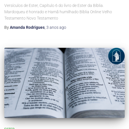
Versículos de Ester, Capítulo 6 do livro de Ester da Bíblia.
Mardoqueu é honrado e Hamã humilhado Bíblia Online Velho
Testamento Novo Testamento
By
Amanda Rodrigues
,
3 anos
ago