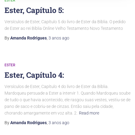
ESTER
Ester, Capítulo 5:
Versículos de Ester, Capítulo 5 do livro de Ester da Bíblia. O pedido
de Ester ao rei Bíblia Online Velho Testamento Novo Testamento
By
Amanda Rodrigues
,
3 anos
ago
ESTER
Ester, Capítulo 4:
Versículos de Ester, Capítulo 4 do livro de Ester da Bíblia.
Mardoqueu persuade a Ester a intervir 1. Quando Mardoqueu soube
de tudo o que havia acontecido, ele rasgou suas vestes, vestiu-se de
pano de saco e cobriu-se de cinzas. Então saiu pela cidade,
chorando amargamente em voz alta. 2.
Read more
By
Amanda Rodrigues
,
3 anos
ago