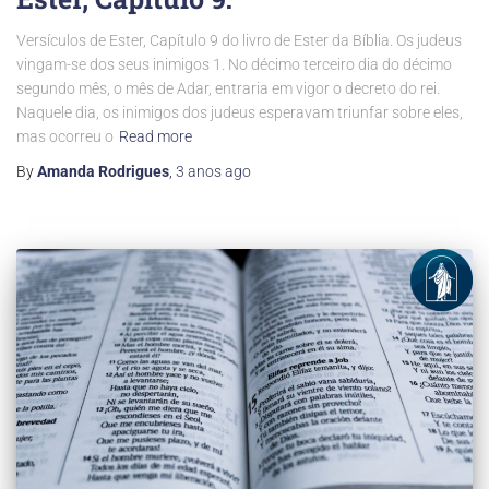
Versículos de Ester, Capítulo 9 do livro de Ester da Bíblia. Os judeus
vingam-se dos seus inimigos 1. No décimo terceiro dia do décimo
segundo mês, o mês de Adar, entraria em vigor o decreto do rei.
Naquele dia, os inimigos dos judeus esperavam triunfar sobre eles,
mas ocorreu o
Read more
By
Amanda Rodrigues
,
3 anos
ago