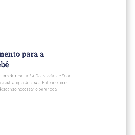
amento para a
ebê
ceram de repente? A Regressão de Sono
e estratégia dos pais. Entender esse
descanso necessário para toda