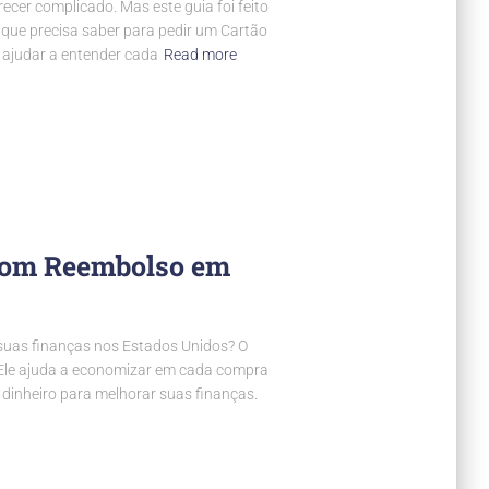
cer complicado. Mas este guia foi feito
o que precisa saber para pedir um Cartão
 ajudar a entender cada
Read more
com Reembolso em
 suas finanças nos Estados Unidos? O
 Ele ajuda a economizar em cada compra
dinheiro para melhorar suas finanças.