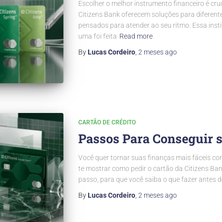
Escolher o melhor instrumento financeiro é cru
Citizens Bank oferecem soluções para diferente
pensados para atender ao seu ritmo. Essa inst
uma foi feita
Read more
By
Lucas Cordeiro
,
2 meses
ago
CARTÃO DE CRÉDITO
Passos Para Conseguir s
Você quer tornar suas finanças mais fáceis com
te mostrar como pedir o cartão da Citizens Ba
passo, para que você saiba o que fazer antes d
By
Lucas Cordeiro
,
2 meses
ago