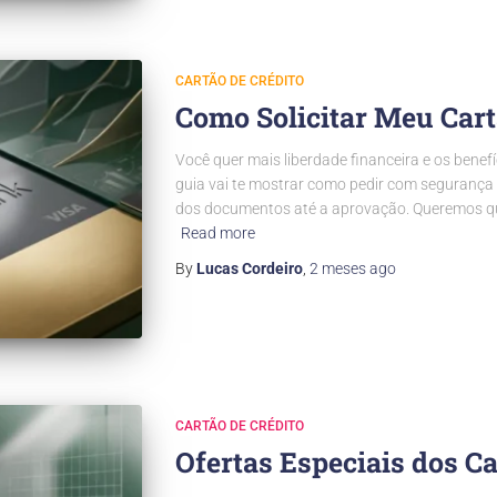
CARTÃO DE CRÉDITO
Como Solicitar Meu Car
Você quer mais liberdade financeira e os benef
guia vai te mostrar como pedir com segurança
dos documentos até a aprovação. Queremos qu
Read more
By
Lucas Cordeiro
,
2 meses
ago
CARTÃO DE CRÉDITO
Ofertas Especiais dos C