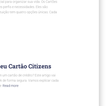
cial para organizar sua vida. Os Cartões
s perfis e necessidades. Eles são
ituição tem quatro opções únicas. Cada
eu Cartão Citizens
 um cartão de crédito? Este artigo vai
nk de forma segura. Vamos explicar cada
e
Read more