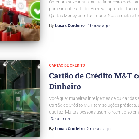
Obter um novo instrumento financeiro pode pare
para simplificar tudo. Você vai aprender tudo 
Qantas Money com facilidade. Nossa meta é te
By
Lucas Cordeiro
,
2 horas
ago
CARTÃO DE CRÉDITO
Cartão de Crédito M&T 
Dinheiro
Você quer maneiras inteligentes de cuidar das
Cartão de Crédito M&T tem soluções práticas.
que faz. Muitas pessoas usam o reembolso em 
Read more
By
Lucas Cordeiro
,
2 meses
ago