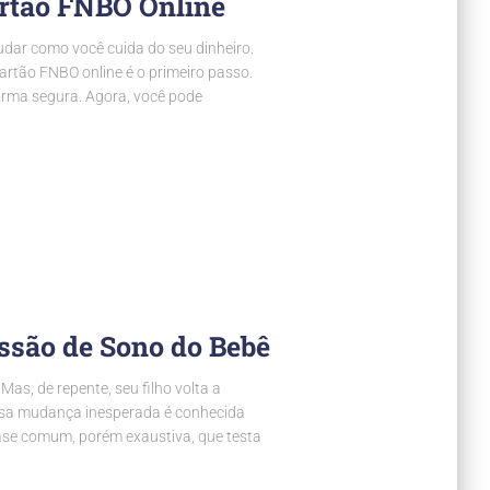
rtão FNBO Online
udar como você cuida do seu dinheiro.
artão FNBO online é o primeiro passo.
orma segura. Agora, você pode
ssão de Sono do Bebê
as, de repente, seu filho volta a
ssa mudança inesperada é conhecida
se comum, porém exaustiva, que testa