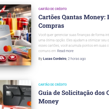
CARTÃO DE CRÉDITO
Cartões Qantas Money: 
Compras
Você quer gerenciar suas finanças de forma in
uma ótima opção. Eles ajudam a otimizar seu 
esses cartões, você acumula pontos em suas c
comuns em
Read more
By
Lucas Cordeiro
,
2 horas
ago
CARTÃO DE CRÉDITO
Guia de Solicitação dos 
Money