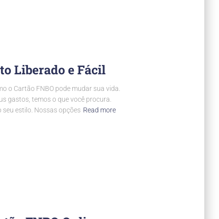
o Liberado e Fácil
omo o Cartão FNBO pode mudar sua vida.
eus gastos, temos o que você procura.
o seu estilo. Nossas opções
Read more