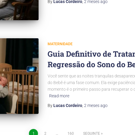
By
Lucas Cordeiro
,
2 meses
ago
MATERNIDADE
Guia Definitivo de Trat
Regressão do Sono do B
Você sente que as noites tranquilas desapare
do Bebê é uma fase comum. Ela exige paciência 
momento é o primeiro passo para recuperar o 
Read more
By
Lucas Cordeiro
,
2 meses
ago
1
2
…
160
SEGUINTE