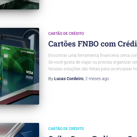
CARTÃO DE CRÉDITO
Cartões FNBO com Crédit
Encontrar uma ferramenta financeira certa c
Se você gosta de viajar ou precisa organizar s
Nossas soluções são feitas para se encaixar n
By
Lucas Cordeiro
,
2 meses
ago
CARTÃO DE CRÉDITO