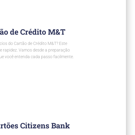
tão de Crédito M&T
ícios do Cartão de Crédito M&T? Este
 e rapidez. Vamos desde a preparação
e você entenda cada passo facilmente.
artões Citizens Bank