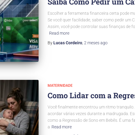
Saiba Como Pedir um Ca
Escolher a ferramenta financeira certa pode m
Se você quer facilidade, saber como pedir um C
Assim, você pode controlar suas finanças de f
Read more
By
Lucas Cordeiro
,
2 meses
ago
MATERNIDADE
Como Lidar com a Regre
Você finalmente encontrou um ritmo tranquilo. M
acordar várias vezes durante a madrugada. E
como a Regressão de Sono em Bebês. É uma fa
a
Read more