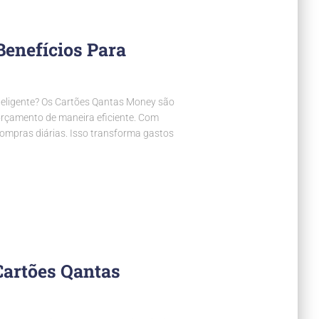
Benefícios Para
teligente? Os Cartões Qantas Money são
orçamento de maneira eficiente. Com
ompras diárias. Isso transforma gastos
Cartões Qantas