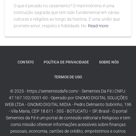
O que é pecado no casamento? O matrimônimo é uma
instituição sagrada que tem sido fundamental em várias
culturas e religiões ao longo da história. É uma união que
promete amor, respeito e fidelidade. No
Read more
CONTATO
POLÍTICA DE PRIVACIDADE
SOBRE NÓS
TERMOS DE USO
© 2025 - https://sementesdafe.com/ - Sementes Da Fé | CNPJ:
47.167.102/0001-60 - Operado por GNOMO DIGITAL SOLUÇÕES
WEB LTDA - GNOMO DIGITAL MIDIA - Pedro Delmanto Sobrinho, 196
- Vila Maria, CEP 18.611 - 355 - BOTUCATU – SP, Brasil - O portal
Sementes da Fé é um portal de conteúdo editorial e Religioso e tem
como missão oferecer informações acessíveis sobre finanças
pessoais, economia, cartões de crédito, empréstimos e outros