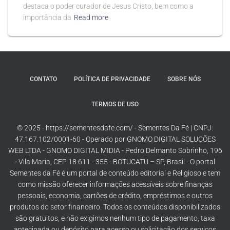
destaca o poder curador de Jesus Cristo, bem como a
importância da
Read more
CONTATO
POLÍTICA DE PRIVACIDADE
SOBRE NÓS
TERMOS DE USO
© 2025 - https://sementesdafe.com/ - Sementes Da Fé | CNPJ:
47.167.102/0001-60 - Operado por GNOMO DIGITAL SOLUÇÕES
WEB LTDA - GNOMO DIGITAL MIDIA - Pedro Delmanto Sobrinho, 196
- Vila Maria, CEP 18.611 - 355 - BOTUCATU – SP, Brasil - O portal
Sementes da Fé é um portal de conteúdo editorial e Religioso e tem
como missão oferecer informações acessíveis sobre finanças
pessoais, economia, cartões de crédito, empréstimos e outros
produtos do setor financeiro. Todos os conteúdos disponibilizados
são gratuitos, e não exigimos nenhum tipo de pagamento, taxa
antecipada ou depósito para acesso ou solicitação dos serviços