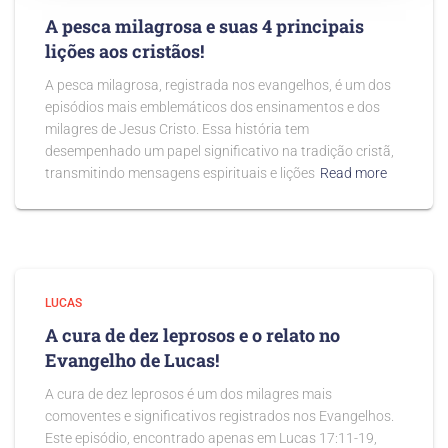
A pesca milagrosa e suas 4 principais
lições aos cristãos!
A pesca milagrosa, registrada nos evangelhos, é um dos
episódios mais emblemáticos dos ensinamentos e dos
milagres de Jesus Cristo. Essa história tem
desempenhado um papel significativo na tradição cristã,
transmitindo mensagens espirituais e lições
Read more
LUCAS
A cura de dez leprosos e o relato no
Evangelho de Lucas!
A cura de dez leprosos é um dos milagres mais
comoventes e significativos registrados nos Evangelhos.
Este episódio, encontrado apenas em Lucas 17:11-19,