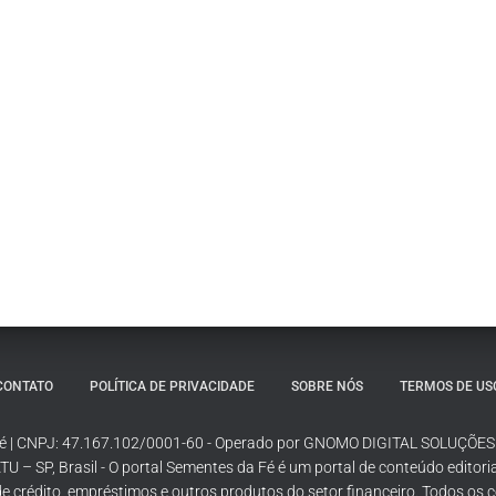
CONTATO
POLÍTICA DE PRIVACIDADE
SOBRE NÓS
TERMOS DE US
 Fé | CNPJ: 47.167.102/0001-60 - Operado por GNOMO DIGITAL SOLUÇÕE
TU – SP, Brasil - O portal Sementes da Fé é um portal de conteúdo editor
e crédito, empréstimos e outros produtos do setor financeiro. Todos os 