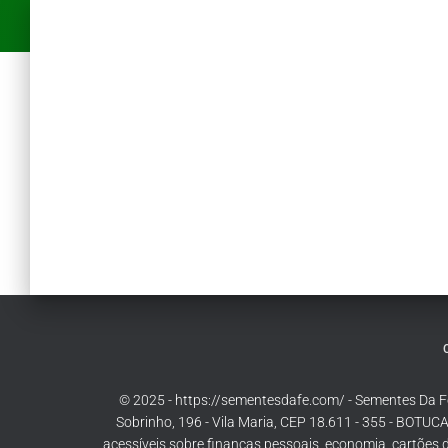
© 2025 - https://sementesdafe.com/ - Sementes Da
Sobrinho, 196 - Vila Maria, CEP 18.611 - 355 - BOTUCA
acessíveis sobre finanças pessoais, economia, cartões d