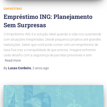
EMPRÉSTIMO
Empréstimo ING: Planejamento
Sem Surpresas
O Empréstimo ING é a solução ideal quando a vida nos surpreende
com situações inesperadas. Desde pequenos projetos até grandes
realizações. Saber que você pode contar com um empréstimo de
taxa fixa traz a tranquilidade de que precisa. Imagine enfrentar
cada desafio com a segurança de parcelas previsíveis e sem
Read more
By
Lucas Cordeiro
,
2 anos
ago