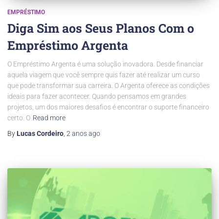
EMPRÉSTIMO
Diga Sim aos Seus Planos Com o
Empréstimo Argenta
O Empréstimo Argenta é uma solução inovadora. Desde financiar
aquela viagem que você sempre quis fazer até realizar um curso
que pode transformar sua carreira. O Argenta oferece as condições
ideais para fazer acontecer. Quando pensamos em grandes
projetos, um dos maiores desafios é encontrar o suporte financeiro
certo. O
Read more
By
Lucas Cordeiro
,
2 anos
ago