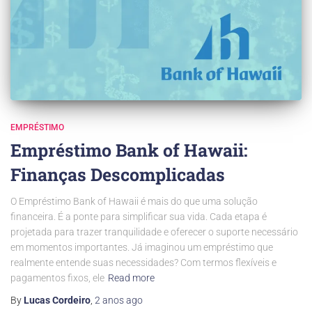
EMPRÉSTIMO
Empréstimo Bank of Hawaii:
Finanças Descomplicadas
O Empréstimo Bank of Hawaii é mais do que uma solução
financeira. É a ponte para simplificar sua vida. Cada etapa é
projetada para trazer tranquilidade e oferecer o suporte necessário
em momentos importantes. Já imaginou um empréstimo que
realmente entende suas necessidades? Com termos flexíveis e
pagamentos fixos, ele
Read more
By
Lucas Cordeiro
,
2 anos
ago