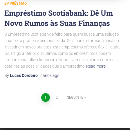
EMPRÉSTIMO
Empréstimo Scotiabank: Dê Um
Novo Rumos às Suas Finanças
O Empréstimo Scotiabank é feito para quem busca uma solução
financeira prática e personalizada. Seja para reformar a casa ou
investir em novos projetos, este empréstimo oferece flexibilidade.
No artigo anterior discutimos como os empréstimos podem
proporcionar alívio financeiro. Agora, vamos explorar com mais
detalhes as possibilidades que o Empréstimo
Read more
By
Lucas Cordeiro
,
2 anos
ago
Paginação
1
2
SEGUINTE
dos
conteúdos