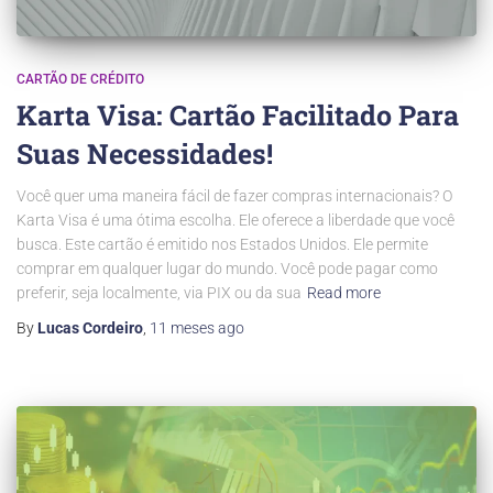
CARTÃO DE CRÉDITO
Karta Visa: Cartão Facilitado Para
Suas Necessidades!
Você quer uma maneira fácil de fazer compras internacionais? O
Karta Visa é uma ótima escolha. Ele oferece a liberdade que você
busca. Este cartão é emitido nos Estados Unidos. Ele permite
comprar em qualquer lugar do mundo. Você pode pagar como
preferir, seja localmente, via PIX ou da sua
Read more
By
Lucas Cordeiro
,
11 meses
ago