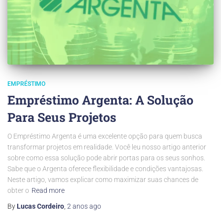
EMPRÉSTIMO
Empréstimo Argenta: A Solução
Para Seus Projetos
O Empréstimo Argenta é uma excelente opção para quem busca
transformar projetos em realidade. Você leu nosso artigo anterior
sobre como essa solução pode abrir portas para os seus sonhos.
Sabe que o Argenta oferece flexibilidade e condições vantajosas.
Neste artigo, vamos explicar como maximizar suas chances de
obter o
Read more
By
Lucas Cordeiro
,
2 anos
ago