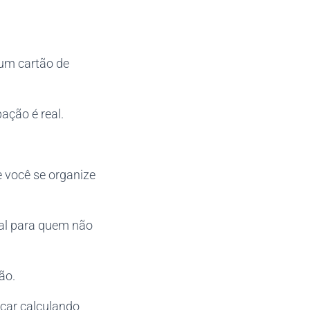
 um cartão de
ação é real.
 você se organize
ial para quem não
ão.
icar calculando