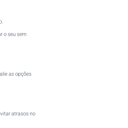
o.
ar o seu sem
alie as opções
vitar atrasos no