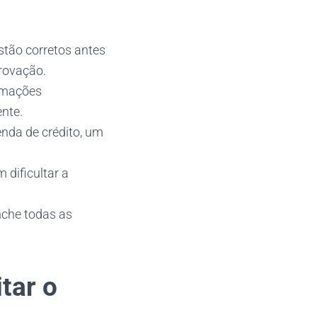
estão corretos antes
rovação.
ormações
nte.
nda de crédito, um
 dificultar a
enche todas as
tar o