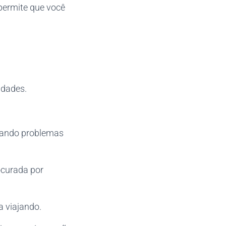
permite que você
idades.
itando problemas
ocurada por
 viajando.