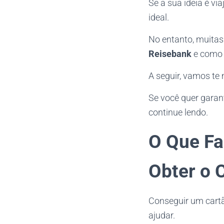
Se a sua ideia é vi
ideal.
No entanto, muita
Reisebank
e como f
A seguir, vamos te
Se você quer garant
continue lendo.
O Que Fa
Obter o 
Conseguir um cart
ajudar.