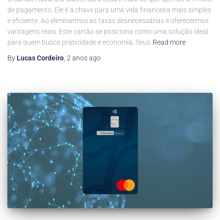
de pagamento. Ele é a chave para uma vida financeira mais simples
e eficiente. Ao eliminarmos as taxas desnecessárias e oferecermos
vantagens reais. Este cartão se posiciona como uma solução ideal
para quem busca praticidade e economia. Seus
Read more
By
Lucas Cordeiro
,
2 anos
ago