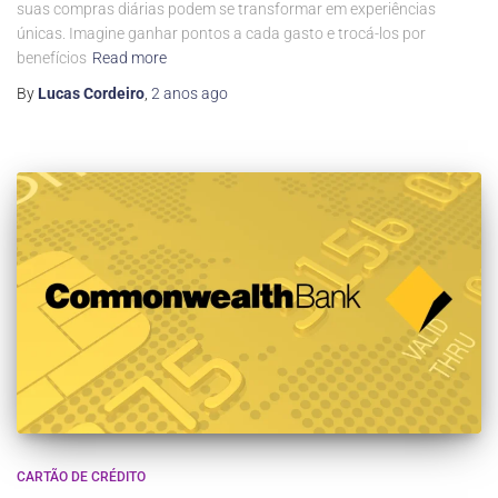
suas compras diárias podem se transformar em experiências
únicas. Imagine ganhar pontos a cada gasto e trocá-los por
benefícios
Read more
By
Lucas Cordeiro
,
2 anos
ago
CARTÃO DE CRÉDITO