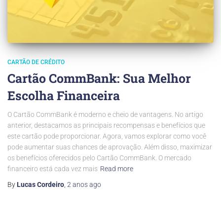
CARTÃO DE CRÉDITO
Cartão CommBank: Sua Melhor
Escolha Financeira
O Cartão CommBank é moderno e cheio de vantagens. No artigo
anterior, destacamos as principais recompensas e benefícios que
este cartão pode proporcionar. Agora, vamos explorar como você
pode aumentar suas chances de aprovação. Além disso, maximizar
os benefícios oferecidos pelo Cartão CommBank. O mercado
financeiro está cada vez mais
Read more
By
Lucas Cordeiro
,
2 anos
ago