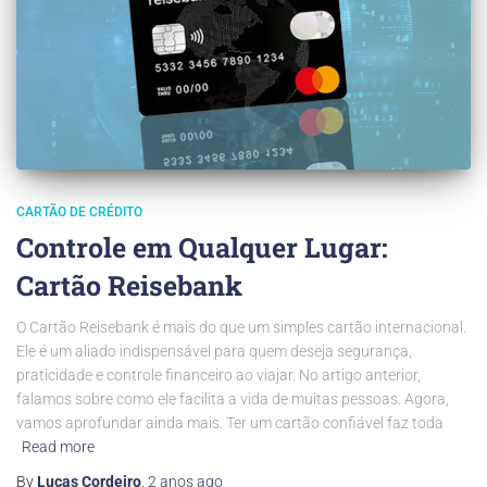
CARTÃO DE CRÉDITO
Controle em Qualquer Lugar:
Cartão Reisebank
O Cartão Reisebank é mais do que um simples cartão internacional.
Ele é um aliado indispensável para quem deseja segurança,
praticidade e controle financeiro ao viajar. No artigo anterior,
falamos sobre como ele facilita a vida de muitas pessoas. Agora,
vamos aprofundar ainda mais. Ter um cartão confiável faz toda
Read more
By
Lucas Cordeiro
,
2 anos
ago