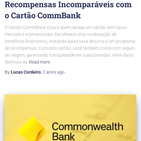
Recompensas Incomparáveis com
o Cartão CommBank
O Cartão CommBank é para quem deseja um cartão sem taxas
mensais e internacionais. Ele oferece uma combinação de
benefícios financeiros, incluindo baixa taxa de juros e um programa
de recompensas. Com este cartão, você também conta com seguro
de viagem, garantindo tranquilidade em suas jornadas. Além disso,
desfruta da
Read more
By
Lucas Cordeiro
,
2 anos
ago