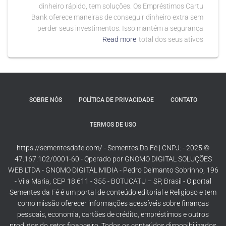
dinheiro rápido, tem soluções. Os Empréstimos Cartu
Bank oferece maneiras de conseguir dinheiro extra sem
perder seus investimentos. Isso mantém a segurança
Read more
total dos seus ativos
SOBRE NÓS
POLÍTICA DE PRIVACIDADE
CONTATO
TERMOS DE USO
© 2025 - https://sementesdafe.com/ - Sementes Da Fé | CNPJ:
47.167.102/0001-60 - Operado por GNOMO DIGITAL SOLUÇÕES
WEB LTDA - GNOMO DIGITAL MIDIA - Pedro Delmanto Sobrinho, 196
- Vila Maria, CEP 18.611 - 355 - BOTUCATU – SP, Brasil - O portal
Sementes da Fé é um portal de conteúdo editorial e Religioso e tem
como missão oferecer informações acessíveis sobre finanças
pessoais, economia, cartões de crédito, empréstimos e outros
produtos do setor financeiro. Todos os conteúdos disponibilizados