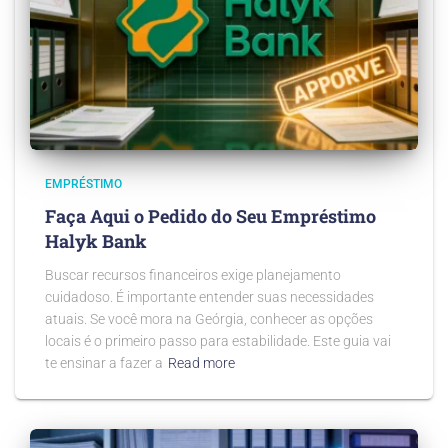
EMPRÉSTIMO
Faça Aqui o Pedido do Seu Empréstimo
Halyk Bank
Buscar recursos financeiros exige planejamento
cuidadoso. É importante entender suas necessidades
atuais. Se você mora na Geórgia, conhecer as opções
locais é o primeiro passo para estabilidade. Este guia vai
te ensinar a fazer a
Read more