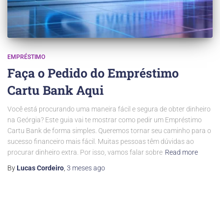
EMPRÉSTIMO
Faça o Pedido do Empréstimo
Cartu Bank Aqui
Você está procurando uma maneira fácil e segura de obter dinheiro
na Geórgia? Este guia vai te mostrar como pedir um Empréstimo
Cartu Bank de forma simples. Queremos tornar seu caminho para o
sucesso financeiro mais fácil. Muitas pessoas têm dúvidas ao
procurar dinheiro extra. Por isso, vamos falar sobre
Read more
By
Lucas Cordeiro
,
3 meses
ago