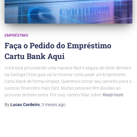
EMPRÉSTIMO
Faça o Pedido do Empréstimo
Cartu Bank Aqui
Você está procurando uma maneira fácil e segura de obter dinheiro
na Geórgia? Este guia vai te mostrar como pedir um Empréstimo
Cartu Bank de forma simples. Queremos tornar seu caminho para o
sucesso financeiro mais fácil. Muitas pessoas têm dúvidas ao
procurar dinheiro extra. Por isso, vamos falar sobre
Read more
By
Lucas Cordeiro
,
3 meses
ago