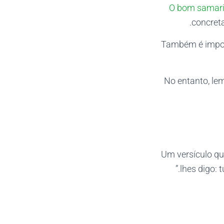
O bom samari
concret
Também é impor
No entanto, le
Um versículo qu
lhes digo: 