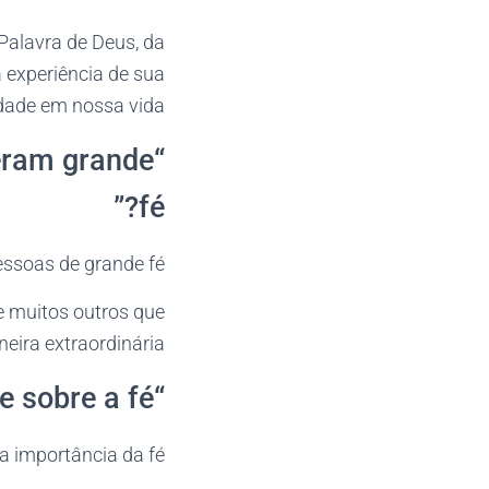
 Palavra de Deus, da
 experiência de sua
idade em nossa vida.
veram grande
fé?”
essoas de grande fé.
e muitos outros que
ira extraordinária.
“O que Jesus disse sobre a fé?”
a importância da fé.