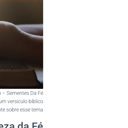
lo – Sementes Da Fé
um versículo bíblico
te sobre esse tema.
eza da Fé