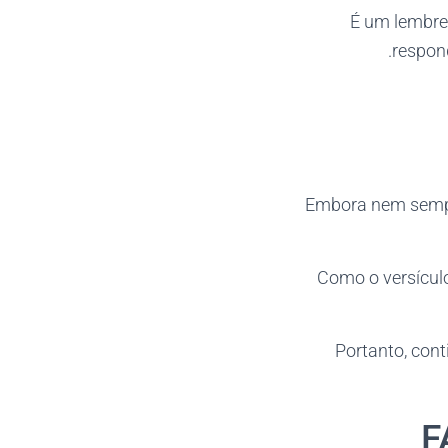
É um lembret
respon
Embora nem sempre
Como o versícul
Portanto, cont
F