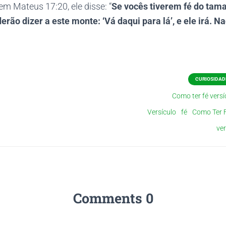
em Mateus 17:20, ele disse: “
Se vocês tiverem fé do tam
rão dizer a este monte: ‘Vá daqui para lá’, e ele irá. N
CURIOSIDADE
Como ter fé versí
Versículo
fé
Como Ter F
ver
0 Comments