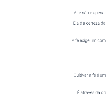
A fé não é apenas
Ela é a certeza 
A fé exige um com
Cultivar a fé é u
É através da or