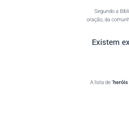
Segundo a Bíbli
oração, da comunhã
“Existem e
A lista de “
heróis