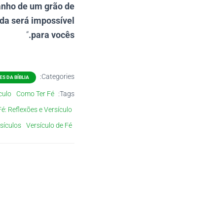
anho de um grão de
ada será impossível
“
para vocês.
Categories:
S DA BÍBLIA
culo
Como Ter Fé
Tags:
é: Reflexões e Versículo
sículos
Versículo de Fé