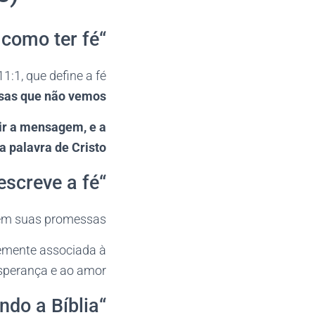
“Quais versículos da Bíblia falam sobre como ter fé?”
1:1, que define a fé
isas que não vemos
ir a mensagem, e a
 palavra de Cristo
“Como a Bíblia descreve a fé?”
 em suas promessas.
temente associada à
sperança e ao amor.
“Como posso fortalecer minha fé segundo a Bíblia?”