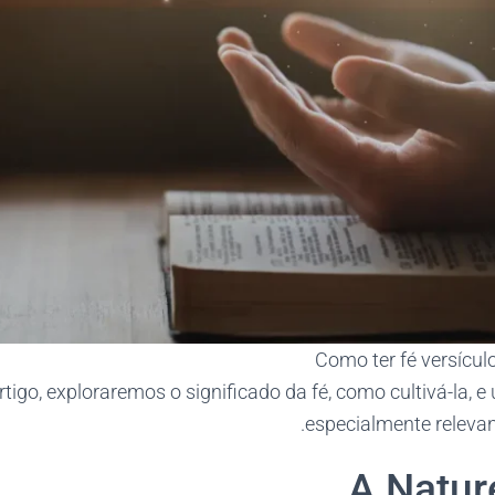
Como ter fé versícu
tigo, exploraremos o significado da fé, como cultivá-la, e 
especialmente relevan
A Natur