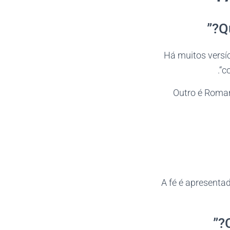
Há muitos versíc
“.
c
Outro é Roman
A fé é apresenta