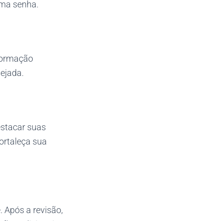
uma senha.
 formação
sejada.
estacar suas
fortaleça sua
 Após a revisão,