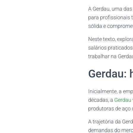
A Gerdau, uma das 
para profissionais
sólida e compromet
Neste texto, explor
salários praticado
trabalhar na Gerda
Gerdau: 
Inicialmente, a em
décadas, a
Gerdau
produtoras de aço
A trajetória da Ge
demandas do mercad