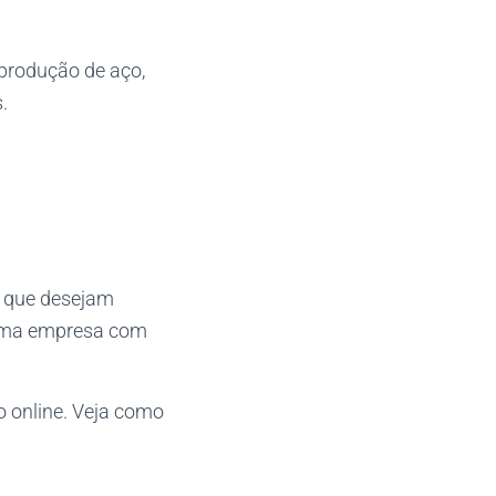
produção de aço,
.
s que desejam
e uma empresa com
o online. Veja como