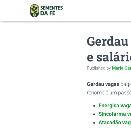
Gerdau 
e salári
Published by
Maria Car
Gerdau vagas
paga
renome é um passo 
Energisa vaga
Sincofarma v
Atacadão vag