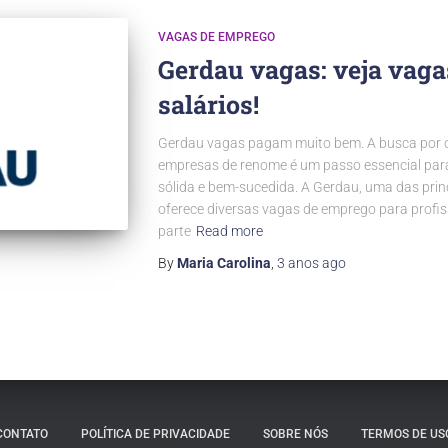
VAGAS DE EMPREGO
Gerdau vagas: veja vaga
salários!
Gerdau vagas pagam muito bem. A busca por 
empresas de renome é um passo essencial para
sólida e bem-sucedida. A Gerdau, uma das pri
oferece diversas vagas de emprego para profis
parte
Read more
By
Maria Carolina
,
3 anos
ago
CONTATO
POLÍTICA DE PRIVACIDADE
SOBRE NÓS
TERMOS DE US