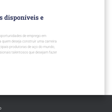
s disponíveis e
oportunidades de emprego em
 quem deseja construir uma carreira
ncipais produtoras de aço do mundo,
sionais talentosos que desejam fazer
O