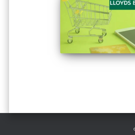
Paginação
dos
conteúdos