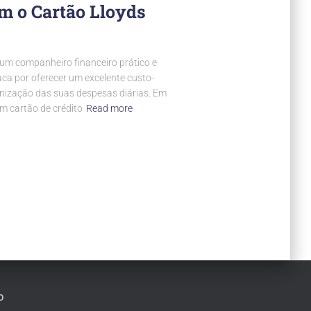
om o Cartão Lloyds
um companheiro financeiro prático e
aca por oferecer um excelente custo-
ganização das suas despesas diárias. Em
m cartão de crédito
Read more
O