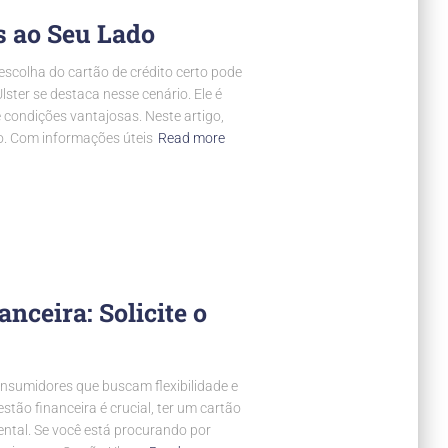
s ao Seu Lado
escolha do cartão de crédito certo pode
ster se destaca nesse cenário. Ele é
e condições vantajosas. Neste artigo,
o. Com informações úteis
Read more
nceira: Solicite o
onsumidores que buscam flexibilidade e
tão financeira é crucial, ter um cartão
ntal. Se você está procurando por