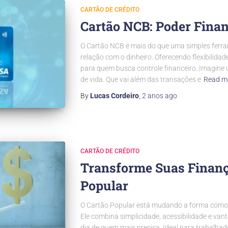
CARTÃO DE CRÉDITO
Cartão NCB: Poder Fina
O Cartão NCB é mais do que uma simples ferram
relação com o dinheiro. Oferecendo flexibilidad
para quem busca controle financeiro. Imagine 
de vida. Que vai além das transações e
Read m
By
Lucas Cordeiro
,
2 anos
ago
CARTÃO DE CRÉDITO
Transforme Suas Finanç
Popular
O Cartão Popular está mudando a forma como 
Ele combina simplicidade, acessibilidade e vanta
dia de quem mais precisa. Ideal para trabalhad