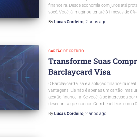
financeira. Desde economia com juros até prot
você. Você já imaginou ter até 31 meses de 0% 
By
Lucas Cordeiro
,
2 anos
ago
CARTÃO DE CRÉDITO
Transforme Suas Compr
Barclaycard Visa
O Barclaycard Visa é a solução financeira ide
vantagens. Ele não é apenas um cartão, mas 
gestão financeira. Se você já se interessou por
descobrir algo superior. Com benefícios como 0
By
Lucas Cordeiro
,
2 anos
ago