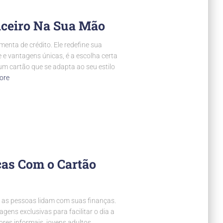
nceiro Na Sua Mão
enta de crédito. Ele redefine sua
e e vantagens únicas, é a escolha certa
um cartão que se adapta ao seu estilo
ore
as Com o Cartão
as pessoas lidam com suas finanças.
gens exclusivas para facilitar o dia a
ores informais, jovens adultos,