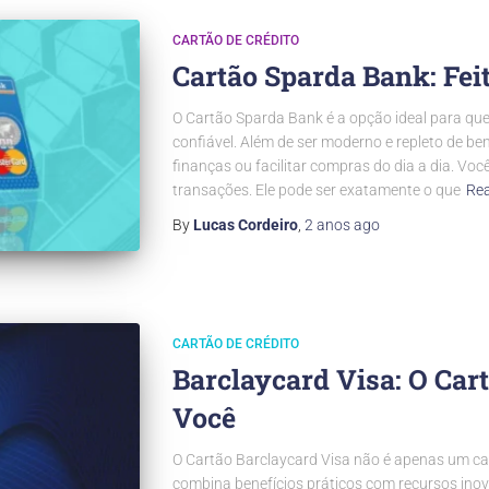
CARTÃO DE CRÉDITO
Cartão Sparda Bank: Feit
O Cartão Sparda Bank é a opção ideal para 
confiável. Além de ser moderno e repleto de ben
finanças ou facilitar compras do dia a dia. V
transações. Ele pode ser exatamente o que
Re
By
Lucas Cordeiro
,
2 anos
ago
CARTÃO DE CRÉDITO
Barclaycard Visa: O Cart
Você
O Cartão Barclaycard Visa não é apenas um car
combina benefícios práticos com recursos inov