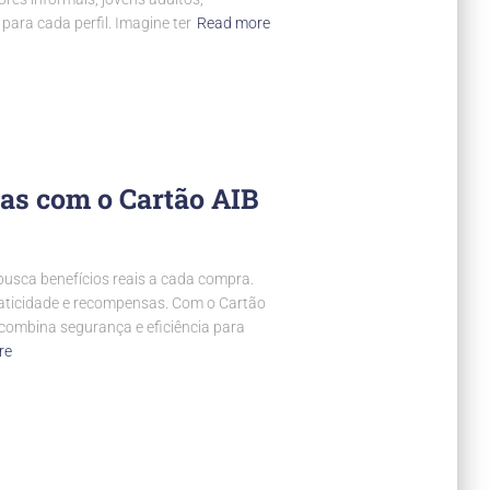
para cada perfil. Imagine ter
Read more
s com o Cartão AIB
busca benefícios reais a cada compra.
praticidade e recompensas. Com o Cartão
le combina segurança e eficiência para
re