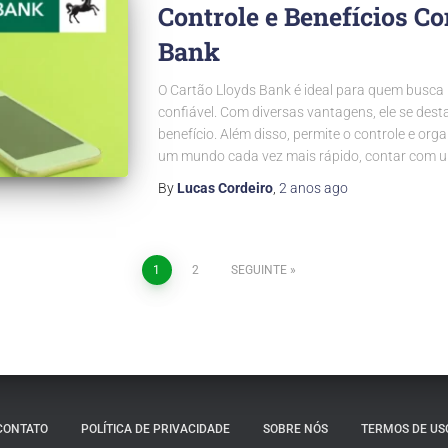
Controle e Benefícios C
Bank
O Cartão Lloyds Bank é ideal para quem busca 
confiável. Com diversas vantagens, ele se dest
benefício. Além disso, permite o controle e or
um mundo cada vez mais rápido, contar com u
By
Lucas Cordeiro
,
2 anos
ago
1
2
SEGUINTE
CONTATO
POLÍTICA DE PRIVACIDADE
SOBRE NÓS
TERMOS DE US