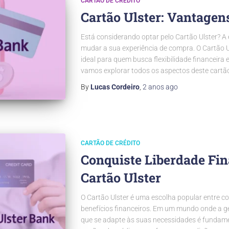
CARTÃO DE CRÉDITO
Cartão Ulster: Vantagen
Está considerando optar pelo Cartão Ulster? A 
mudar a sua experiência de compra. O Cartão Ul
ideal para quem busca flexibilidade financeira 
vamos explorar todos os aspectos deste cartã
By
Lucas Cordeiro
,
2 anos
ago
CARTÃO DE CRÉDITO
Conquiste Liberdade Fina
Cartão Ulster
O Cartão Ulster é uma escolha popular entre c
benefícios financeiros. Em um mundo onde a ges
que se adapte às suas necessidades é fundame