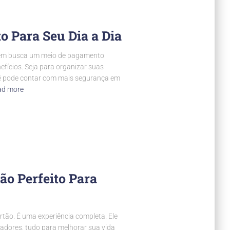
o Para Seu Dia a Dia
quem busca um meio de pagamento
efícios. Seja para organizar suas
ocê pode contar com mais segurança em
ad more
ão Perfeito Para
tão. É uma experiência completa. Ele
adores, tudo para melhorar sua vida