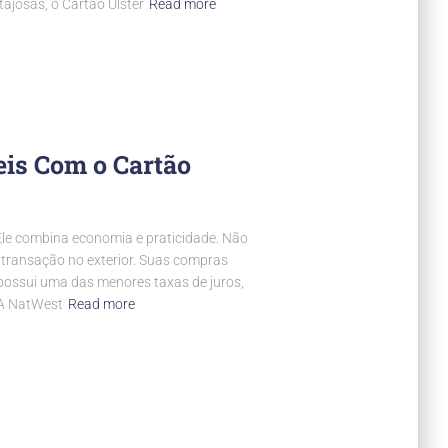
ajosas, o Cartão Ulster
Read more
is Com o Cartão
 Ele combina economia e praticidade. Não
transação no exterior. Suas compras
e possui uma das menores taxas de juros,
 A NatWest
Read more