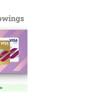
Cartão N26
owings
Mastercard
Limite de até
8.500
de
Sem Anuidade