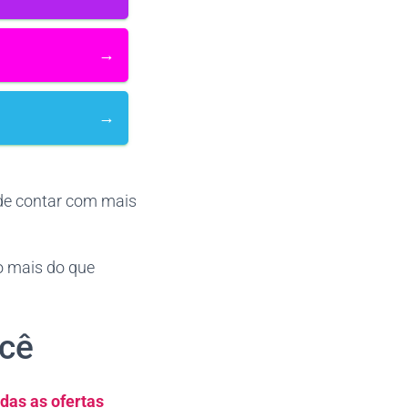
→
→
ode contar com mais
to mais do que
ocê
das as ofertas