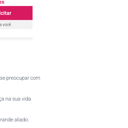
es
Ver detalhes
citar
Ver Como Solicitar
a você
5 benefícios
pra você
 se preocupar com
ça na sua vida
rande aliado.