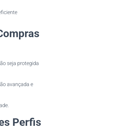
ficiente
 Compras
ão seja protegida
ção avançada e
ade.
es Perfis