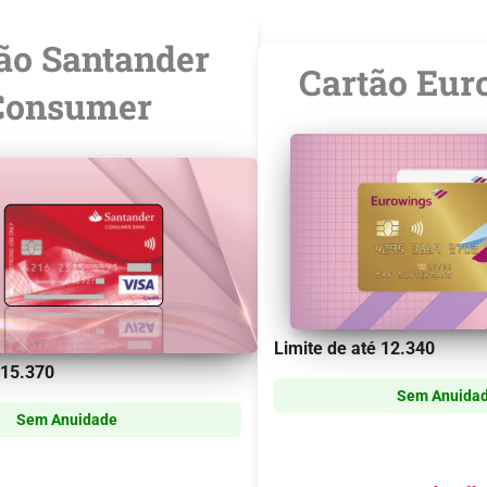
ão Santander
Cartão Eur
Consumer
Limite de até
12.340
15.370
Sem Anuida
Sem Anuidade