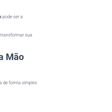
k
pode ser a
e transformar sua
da Mão
s de forma simples