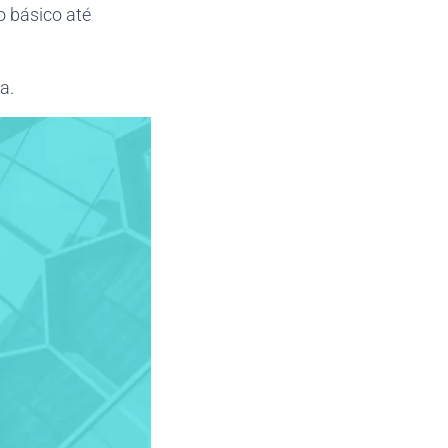
 básico até
a.