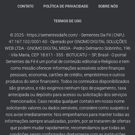
CONTATO
POLÍTICA DE PRIVACIDADE
SOBRE NÓS
TERMOS DE USO
© 2025 - https://sementesdafe.com/ - Sementes Da Fé | CNPJ:
47.167.102/0001-60 - Operado por GNOMO DIGITAL SOLUÇÕES
WEB LTDA - GNOMO DIGITAL MIDIA - Pedro Delmanto Sobrinho, 196
- Vila Maria, CEP 18.611 - 355 - BOTUCATU – SP, Brasil - O portal
Sementes da Fé é um portal de conteúdo editorial e Religioso e tem
como missão oferecer informações acessíveis sobre finanças
pessoais, economia, cartões de crédito, empréstimos e outros
produtos do setor financeiro. Todos os conteúdos disponibilizados
são gratuitos, e não exigimos nenhum tipo de pagamento, taxa
antecipada ou depósito para acesso ou solicitação dos serviços
mencionados. Caso receba qualquer contato em nosso nome
solicitando valores ou dados sensíveis, considere como suspeito e
nos avise imediatamente. Nos empenhamos para manter todas as
informações sempre atualizadas, porém, por se tratarem de ofertas
que podem mudar rapidamente, recomendamos que todas as
condições sejam confirmadas diretamente com as instituições