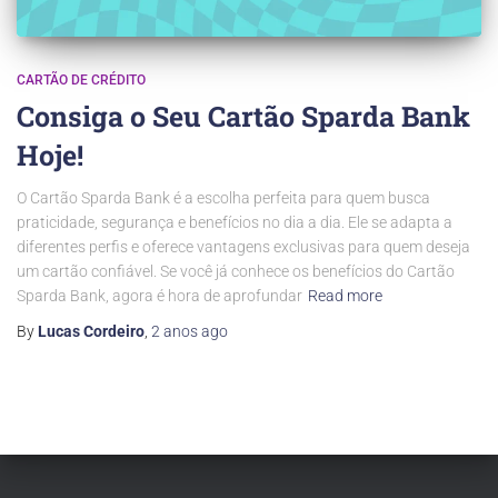
CARTÃO DE CRÉDITO
Consiga o Seu Cartão Sparda Bank
Hoje!
O Cartão Sparda Bank é a escolha perfeita para quem busca
praticidade, segurança e benefícios no dia a dia. Ele se adapta a
diferentes perfis e oferece vantagens exclusivas para quem deseja
um cartão confiável. Se você já conhece os benefícios do Cartão
Sparda Bank, agora é hora de aprofundar
Read more
By
Lucas Cordeiro
,
2 anos
ago