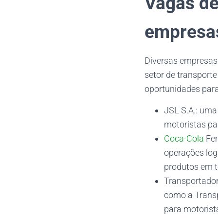
Vagas de
empresas
Diversas empresas 
setor de transport
oportunidades para
JSL S.A.: uma
motoristas pa
Coca-Cola
Fem
operações log
produtos em t
Transportador
como a Transp
para motorista