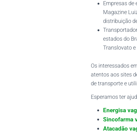
Empresas de e
Magazine Luiz
distribuição d
Transportador
estados do Br
Translovato e
Os interessados em
atentos aos sites 
de transporte e uti
Esperamos ter ajud
Energisa vag
Sincofarma v
Atacadão vag