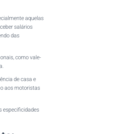
ecialmente aquelas
ceber salários
dendo das
ionais, como vale-
a.
ência de casa e
do aos motoristas
s especificidades