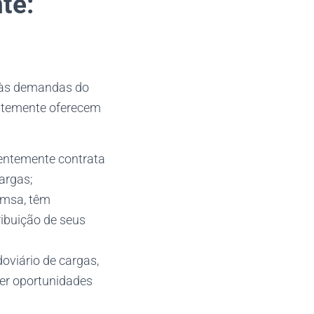
te:
r às demandas do
entemente oferecem
uentemente contrata
argas;
emsa, têm
ribuição de seus
oviário de cargas,
er oportunidades