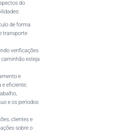
aspectos do
ilidades:
culo de forma
e transporte
indo verificações
o caminhão esteja
gamento e
e eficiente;
rabalho,
uo e os períodos
es, clientes e
izações sobre o