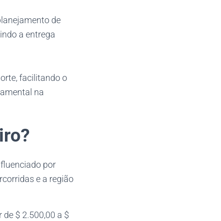
planejamento de
tindo a entrega
rte, facilitando o
damental na
iro?
nfluenciado por
rcorridas e a região
r de $ 2.500,00 a $