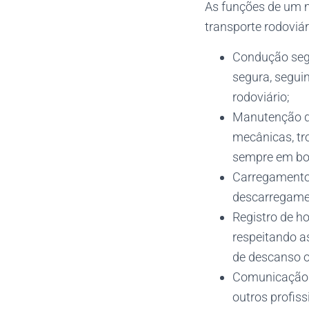
As funções de um m
transporte rodoviár
Condução segu
segura, segui
rodoviário;
Manutenção do 
mecânicas, tr
sempre em bo
Carregamento 
descarregament
Registro de ho
respeitando a
de descanso o
Comunicação: 
outros profiss