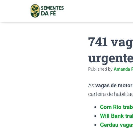
741 vag
urgente
Published by
Amanda R
As
vagas de motori
carteira de habilit
Com Rio trab
Will Bank tr
Gerdau vagas