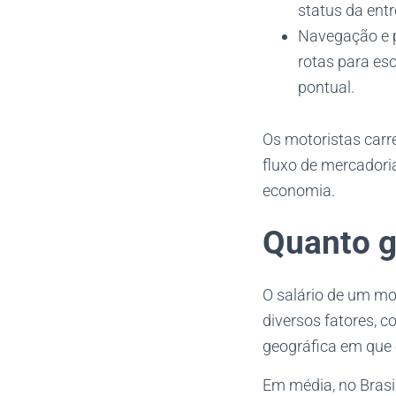
status da entr
Navegação e p
rotas para esc
pontual.
Os motoristas carr
fluxo de mercador
economia.
Quanto g
O salário de um mot
diversos fatores, c
geográfica em que o
Em média, no Brasil