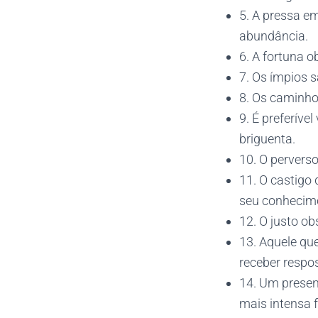
5. A pressa e
abundância.
6. A fortuna o
7. Os ímpios s
8. Os caminho
9. É preferív
briguenta.
10. O pervers
11. O castigo
seu conhecim
12. O justo ob
13. Aquele qu
receber respo
14. Um presen
mais intensa f