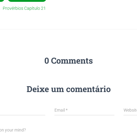
Provérbios Capítulo 21
0 Comments
Deixe um comentário
Email
*
Websit
on your mind?