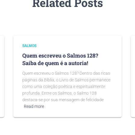
Related Posts
SALMOS
Quem escreveu o Salmos 128?
Saiba de quem é a autoria!
Quem escreveu o Salmos 128? Dentro das ricas
páginas da Bíblia, o Livro de Salmos permanece
como uma coleção poética e espiritualmente
profunda. Entre os Salmos, o Salmo 128
destaca-se por sua mensagem de felicidade
Read more