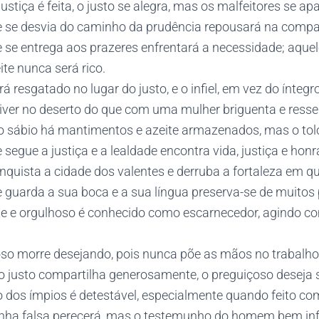
ustiça é feita, o justo se alegra, mas os malfeitores se a
e se desvia do caminho da prudência repousará na comp
e se entrega aos prazeres enfrentará a necessidade; aque
ite nunca será rico.
rá resgatado no lugar do justo, e o infiel, em vez do íntegro
viver no deserto do que com uma mulher briguenta e resse
o sábio há mantimentos e azeite armazenados, mas o tolo
 segue a justiça e a lealdade encontra vida, justiça e honr
onquista a cidade dos valentes e derruba a fortaleza em q
e guarda a sua boca e a sua língua preserva-se de muitos
te e orgulhoso é conhecido como escarnecedor, agindo c
oso morre desejando, pois nunca põe as mãos no trabalho
o justo compartilha generosamente, o preguiçoso deseja 
io dos ímpios é detestável, especialmente quando feito c
nha falsa perecerá, mas o testemunho do homem bem in