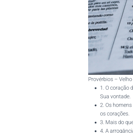
Provérbios – Velh
1. O coração 
Sua vontade.
2. Os homens
os corações.
3. Mais do que
4. A arrogânc