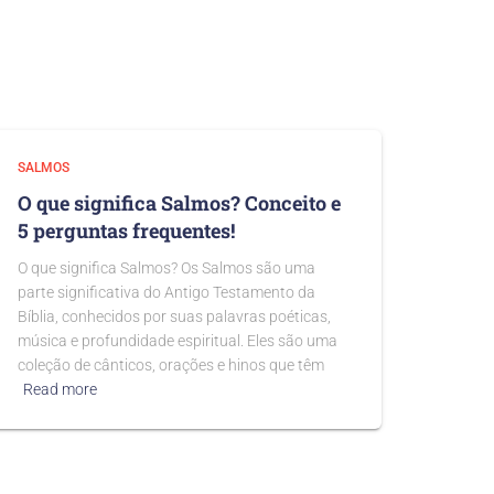
SALMOS
O que significa Salmos? Conceito e
5 perguntas frequentes!
O que significa Salmos? Os Salmos são uma
parte significativa do Antigo Testamento da
Bíblia, conhecidos por suas palavras poéticas,
música e profundidade espiritual. Eles são uma
coleção de cânticos, orações e hinos que têm
Read more