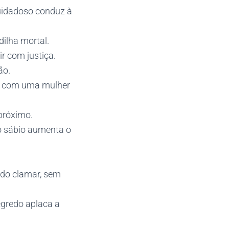
cuidadoso conduz à
dilha mortal.
ir com justiça.
ão.
sa com uma mulher
próximo.
do sábio aumenta o
ndo clamar, sem
egredo aplaca a