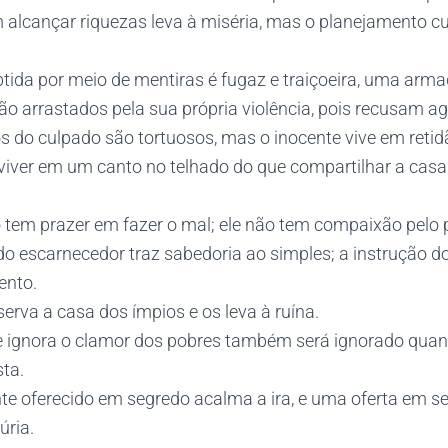
m alcançar riquezas leva à miséria, mas o planejamento 
btida por meio de mentiras é fugaz e traiçoeira, uma arma
ão arrastados pela sua própria violência, pois recusam ag
s do culpado são tortuosos, mas o inocente vive em retid
el viver em um canto no telhado do que compartilhar a ca
o tem prazer em fazer o mal; ele não tem compaixão pelo 
 do escarnecedor traz sabedoria ao simples; a instrução 
ento.
serva a casa dos ímpios e os leva à ruína.
e ignora o clamor dos pobres também será ignorado qua
sta.
te oferecido em segredo acalma a ira, e uma oferta em s
úria.