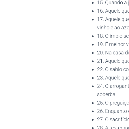
15. Quando a j
16. Aquele qu
17. Aquele qu
vinho e ao aze
18. O ímpio se
19. É melhor 
20. Na casa d
21. Aquele que
22. O sábio c
23. Aquele qu
24. O arrogan
soberba.
25. O preguiç
26. Enquanto 
27. O sacrifíc
28. A testemu