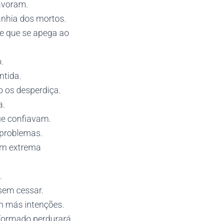
pavoram.
anhia dos mortos.
le que se apega ao
.
ntida.
 os desperdiça.
a.
ue confiavam.
 problemas.
om extrema
.
sem cessar.
om más intenções.
formado perdurará.