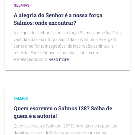
NEEMIAS
A alegria do Senhor é a nossa força
Salmos: onde encontrar?
A alegria do senhor é a nossa força Salmos, onde fica? Na
vastidão das Escrituras Sagradas, os Salmos emergem
como uma fonte inesgotável de inspiração espiritual e
reflexão. Estes cânticos e poemas, habilmente
entrelaçados com
Read more
SALMOS
Quem escreveu o Salmos 128? Saiba de
quem é a autoria!
Quem escreveu o Salmos 128? Dentro das ricas páginas
da Bíblia, o Livro de Salmos permanece como uma