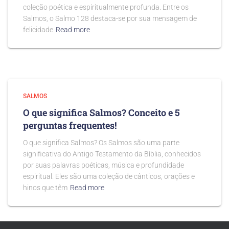
coleção poética e espiritualmente profunda. Entre os
Salmos, o Salmo 128 destaca-se por sua mensagem de
felicidade
Read more
SALMOS
O que significa Salmos? Conceito e 5
perguntas frequentes!
O que significa Salmos? Os Salmos são uma parte
significativa do Antigo Testamento da Bíblia, conhecidos
por suas palavras poéticas, música e profundidade
espiritual. Eles são uma coleção de cânticos, orações e
hinos que têm
Read more