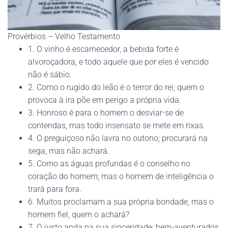
Provérbios – Velho Testamento
1. O vinho é escarnecedor, a bebida forte é
alvoroçadora, e todo aquele que por eles é vencido
não é sábio.
2. Como o rugido do leão é o terror do rei; quem o
provoca à ira põe em perigo a própria vida.
3. Honroso é para o homem o desviar-se de
contendas, mas todo insensato se mete em rixas.
4. O preguiçoso não lavra no outono; procurará na
sega, mas não achará.
5. Como as águas profundas é o conselho no
coração do homem; mas o homem de inteligência o
trará para fora.
6. Muitos proclamam a sua própria bondade, mas o
homem fiel, quem o achará?
7. O justo anda na sua sinceridade; bem-aventurados