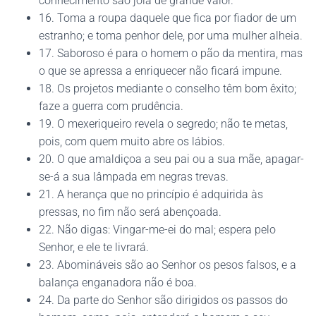
conhecimento são jóia de grande valor.
16. Toma a roupa daquele que fica por fiador de um
estranho; e toma penhor dele, por uma mulher alheia.
17. Saboroso é para o homem o pão da mentira, mas
o que se apressa a enriquecer não ficará impune.
18. Os projetos mediante o conselho têm bom êxito;
faze a guerra com prudência.
19. O mexeriqueiro revela o segredo; não te metas,
pois, com quem muito abre os lábios.
20. O que amaldiçoa a seu pai ou a sua mãe, apagar-
se-á a sua lâmpada em negras trevas.
21. A herança que no princípio é adquirida às
pressas, no fim não será abençoada.
22. Não digas: Vingar-me-ei do mal; espera pelo
Senhor, e ele te livrará.
23. Abomináveis são ao Senhor os pesos falsos, e a
balança enganadora não é boa.
24. Da parte do Senhor são dirigidos os passos do