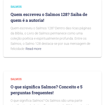
SALMOS
Quem escreveu o Salmos 128? Saiba de
quem é a autoria!
Quem escreveu o Salmos 128? Dentro das ricas páginas
da Bíblia, o Livro de Salmos permanece como uma
coleção poética e espiritualmente profunda. Entre os
Salmos, o Salmo 128 destaca-se por sua mensagem de
felicidade
Read more
SALMOS
O que significa Salmos? Conceito e 5
perguntas frequentes!
O que significa Salmos? Os Salmos são uma parte