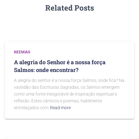
Related Posts
NEEMIAS
A alegria do Senhor é a nossa força
Salmos: onde encontrar?
A alegria do senhor é a nossa força Salmos, onde fica? Na
vastidão das Escrituras Sagradas, os Salmos emergem
como uma fonte inesgotável de inspiração espiritual e
reflexão. Estes cânticos e poemas, habilmente
entrelaçados com
Read more