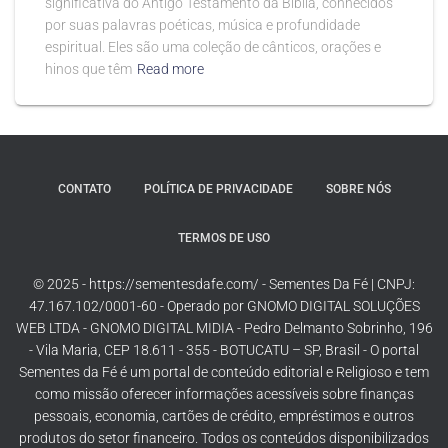
significativa do Antigo Testamento da Bíblia, conhecidos
por suas palavras poéticas, música e profundidade
espiritual. Eles são uma coleção de cânticos, orações e
hinos que têm
Read more
CONTATO
POLÍTICA DE PRIVACIDADE
SOBRE NÓS
TERMOS DE USO
© 2025 - https://sementesdafe.com/ - Sementes Da Fé | CNPJ:
47.167.102/0001-60 - Operado por GNOMO DIGITAL SOLUÇÕES
WEB LTDA - GNOMO DIGITAL MIDIA - Pedro Delmanto Sobrinho, 196
- Vila Maria, CEP 18.611 - 355 - BOTUCATU – SP, Brasil - O portal
Sementes da Fé é um portal de conteúdo editorial e Religioso e tem
como missão oferecer informações acessíveis sobre finanças
pessoais, economia, cartões de crédito, empréstimos e outros
produtos do setor financeiro. Todos os conteúdos disponibilizados