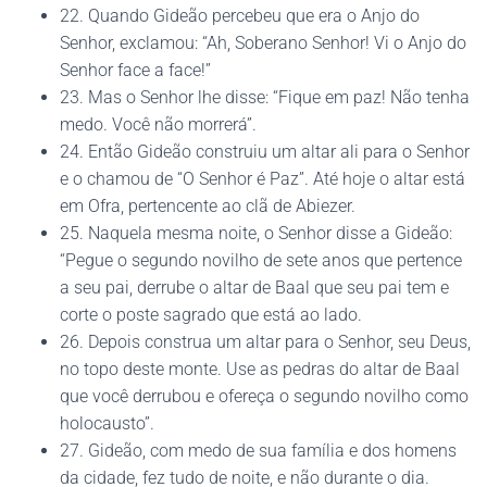
22. Quando Gideão percebeu que era o Anjo do
Senhor, exclamou: “Ah, Soberano Senhor! Vi o Anjo do
Senhor face a face!”
23. Mas o Senhor lhe disse: “Fique em paz! Não tenha
medo. Você não morrerá”.
24. Então Gideão construiu um altar ali para o Senhor
e o chamou de “O Senhor é Paz”. Até hoje o altar está
em Ofra, pertencente ao clã de Abiezer.
25. Naquela mesma noite, o Senhor disse a Gideão:
“Pegue o segundo novilho de sete anos que pertence
a seu pai, derrube o altar de Baal que seu pai tem e
corte o poste sagrado que está ao lado.
26. Depois construa um altar para o Senhor, seu Deus,
no topo deste monte. Use as pedras do altar de Baal
que você derrubou e ofereça o segundo novilho como
holocausto”.
27. Gideão, com medo de sua família e dos homens
da cidade, fez tudo de noite, e não durante o dia.