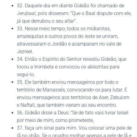
32. Daquele dia em diante Gideão foi chamado de
Jerubaal, pois disseram: “Que o Baal dispute com ele,
já que derrubou o seu altar”.
33. Nesse meio tempo, todos os midianitas,
amalequitas e outros povos do leste se uniram,
atravessaram o Jordão e acamparam no vale de
Jezreel.
34. Então o Espírito do Senhor revestiu Gideão, que
tocou a trombeta e convocou os abiezritas para
segui-lo.
35. Ele também enviou mensageiros por todo o
território de Manassés, convocando-os para lutar. E
enviou mensageiros aos territórios de Aser, Zebulom
e Naftali, que também vieram ao seu encontro.
36. Gideão disse a Deus: “Se de fato vais livrar Israel
por meio de mim, como prometeste,
37. faça um sinal para mim. Vou colocar uma pele de
lã no chão. Se o orvalho molhar apenas a pele de lã e