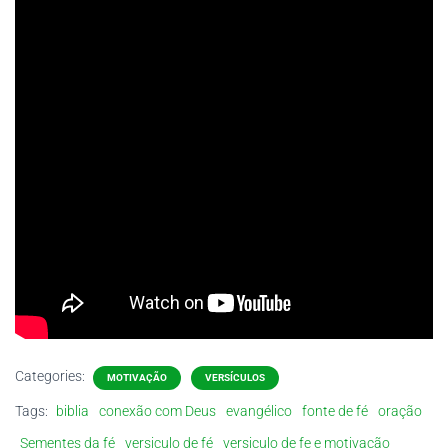
Categories:
MOTIVAÇÃO
VERSÍCULOS
Tags:
biblia
conexão com Deus
evangélico
fonte de fé
oração
Sementes da fé
versiculo de fé
versiculo de fe e motivação