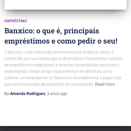
EMPRÉSTIMO
Banxico: o que é, principais
empréstimos e como pedir o seu!
O Banxico, uma instituição proeminente na América Latina, é
conhecido por sua ampla gama de produtos financeiros e opções
de empréstimos adaptáveis a diversas necessidades pessoais e
empresariais. Neste artigo, exploraremos em detalhes como
solicitar um empréstimo no Banxico e entenderemos o papel vital
que esta instituição desempenha na manutenção
Read more
By
Amanda Rodrigues
,
3 anos
ago