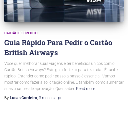
CARTÃO DE CRÉDITO
Guia Rápido Para Pedir o Cartão
British Airways
Você quer melhorar suas viagens e ter benefícios únicos com o
Cartão British Airways? Este guia foi feito para te ajudar. É fácil e
rápido. Entender como pedir passo a passo é essencial. Vamos
mostrar como fazer a solicitação online. E também, como aumentar
suas chances de aprovação. Quer saber
Read more
By
Lucas Cordeiro
,
3 meses
ago