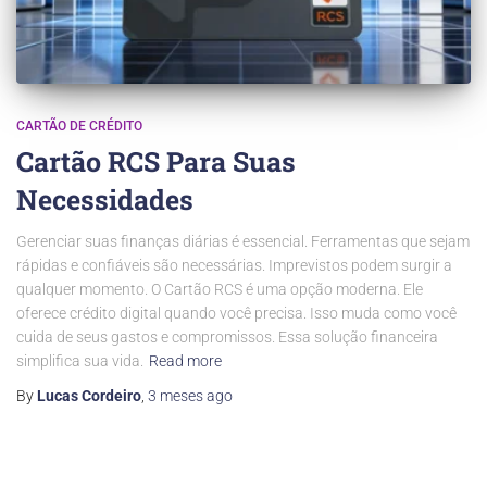
CARTÃO DE CRÉDITO
Cartão RCS Para Suas
Necessidades
Gerenciar suas finanças diárias é essencial. Ferramentas que sejam
rápidas e confiáveis são necessárias. Imprevistos podem surgir a
qualquer momento. O Cartão RCS é uma opção moderna. Ele
oferece crédito digital quando você precisa. Isso muda como você
cuida de seus gastos e compromissos. Essa solução financeira
simplifica sua vida.
Read more
By
Lucas Cordeiro
,
3 meses
ago