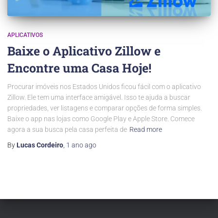
APLICATIVOS
Baixe o Aplicativo Zillow e
Encontre uma Casa Hoje!
Procurar imóveis nos Estados Unidos ficou fácil com o aplicativo
Zillow. Ele tem uma interface amigável. Isso te ajuda a buscar
propriedades, ver listagens e comparar opções de forma simples.
Baixe o app nas lojas como Google Play e Apple Store. Comece
agora a sua busca pela casa perfeita de
Read more
By
Lucas Cordeiro
,
1 ano
ago