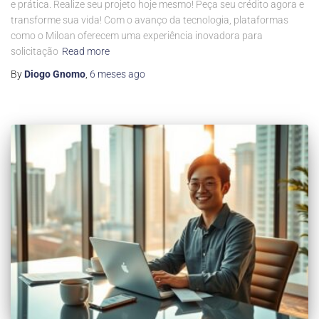
e prática. Realize seu projeto hoje mesmo! Peça seu crédito agora e
transforme sua vida! Com o avanço da tecnologia, plataformas
como o Miloan oferecem uma experiência inovadora para
solicitação
Read more
By
Diogo Gnomo
,
6 meses
ago