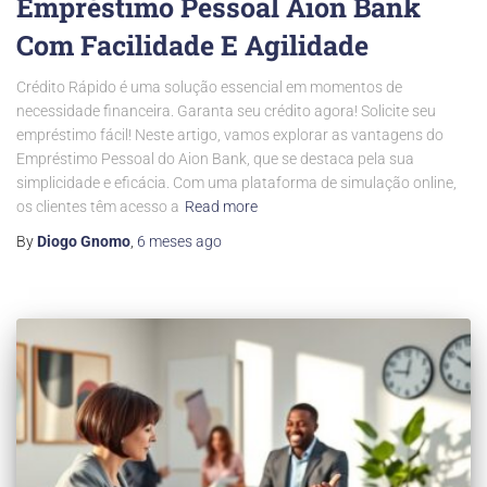
Empréstimo Pessoal Aion Bank
Com Facilidade E Agilidade
Crédito Rápido é uma solução essencial em momentos de
necessidade financeira. Garanta seu crédito agora! Solicite seu
empréstimo fácil! Neste artigo, vamos explorar as vantagens do
Empréstimo Pessoal do Aion Bank, que se destaca pela sua
simplicidade e eficácia. Com uma plataforma de simulação online,
os clientes têm acesso a
Read more
By
Diogo Gnomo
,
6 meses
ago