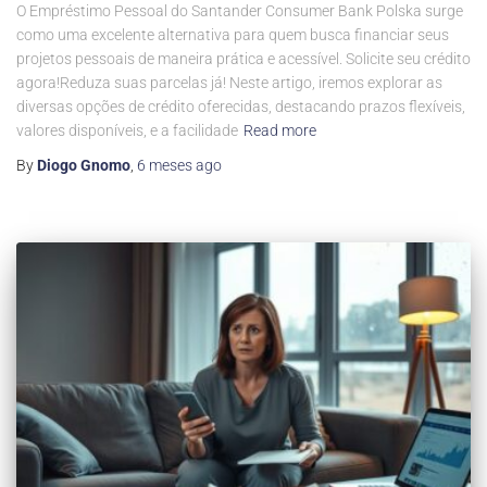
O Empréstimo Pessoal do Santander Consumer Bank Polska surge
como uma excelente alternativa para quem busca financiar seus
projetos pessoais de maneira prática e acessível. Solicite seu crédito
agora!Reduza suas parcelas já! Neste artigo, iremos explorar as
diversas opções de crédito oferecidas, destacando prazos flexíveis,
valores disponíveis, e a facilidade
Read more
By
Diogo Gnomo
,
6 meses
ago