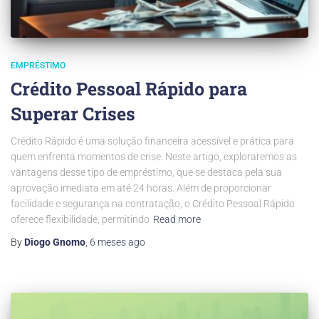
EMPRÉSTIMO
Crédito Pessoal Rápido para
Superar Crises
Crédito Rápido é uma solução financeira acessível e prática para
quem enfrenta momentos de crise. Neste artigo, exploraremos as
vantagens desse tipo de empréstimo, que se destaca pela sua
aprovação imediata em até 24 horas. Além de proporcionar
facilidade e segurança na contratação, o Crédito Pessoal Rápido
oferece flexibilidade, permitindo
Read more
By
Diogo Gnomo
,
6 meses
ago