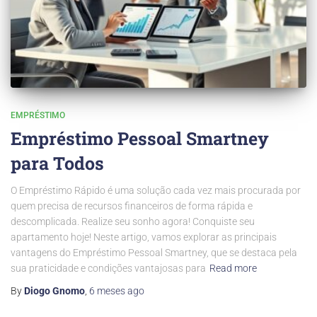
EMPRÉSTIMO
Empréstimo Pessoal Smartney
para Todos
O Empréstimo Rápido é uma solução cada vez mais procurada por
quem precisa de recursos financeiros de forma rápida e
descomplicada. Realize seu sonho agora! Conquiste seu
apartamento hoje! Neste artigo, vamos explorar as principais
vantagens do Empréstimo Pessoal Smartney, que se destaca pela
sua praticidade e condições vantajosas para
Read more
By
Diogo Gnomo
,
6 meses
ago