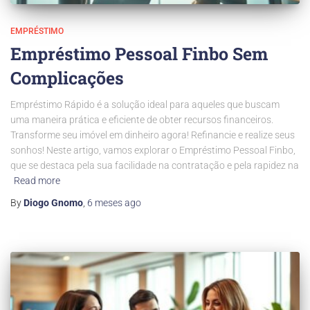
EMPRÉSTIMO
Empréstimo Pessoal Finbo Sem
Complicações
Empréstimo Rápido é a solução ideal para aqueles que buscam
uma maneira prática e eficiente de obter recursos financeiros.
Transforme seu imóvel em dinheiro agora! Refinancie e realize seus
sonhos! Neste artigo, vamos explorar o Empréstimo Pessoal Finbo,
que se destaca pela sua facilidade na contratação e pela rapidez na
Read more
By
Diogo Gnomo
,
6 meses
ago