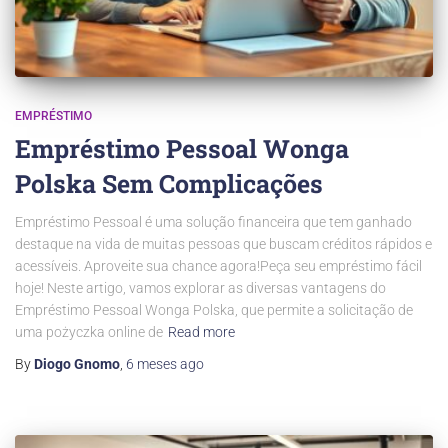
EMPRÉSTIMO
Empréstimo Pessoal Wonga
Polska Sem Complicações
Empréstimo Pessoal é uma solução financeira que tem ganhado
destaque na vida de muitas pessoas que buscam créditos rápidos e
acessíveis. Aproveite sua chance agora!Peça seu empréstimo fácil
hoje! Neste artigo, vamos explorar as diversas vantagens do
Empréstimo Pessoal Wonga Polska, que permite a solicitação de
uma pożyczka online de
Read more
By
Diogo Gnomo
,
6 meses
ago