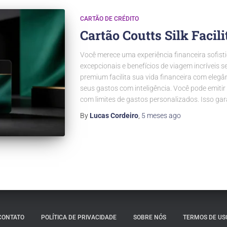
CARTÃO DE CRÉDITO
Cartão Coutts Silk Facil
Você merece uma experiência financeira sofis
excepcionais e benefícios de viagem incríveis
premium facilita sua vida financeira com elegâ
seus gastos com inteligência. Você pode emiti
com limites de gastos personalizados. Isso ga
By
Lucas Cordeiro
,
5 meses
ago
CONTATO
POLÍTICA DE PRIVACIDADE
SOBRE NÓS
TERMOS DE US