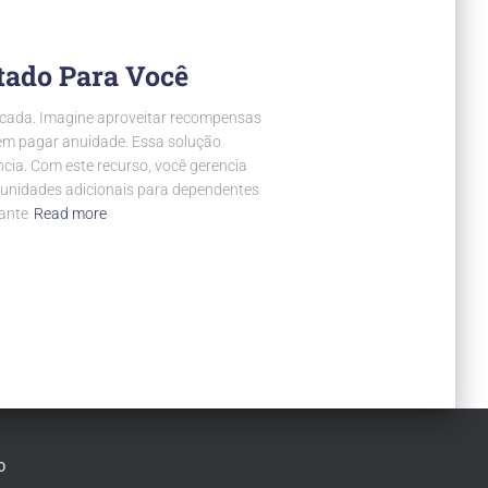
itado Para Você
ticada. Imagine aproveitar recompensas
 sem pagar anuidade. Essa solução
ncia. Com este recurso, você gerencia
r unidades adicionais para dependentes
rante
Read more
O