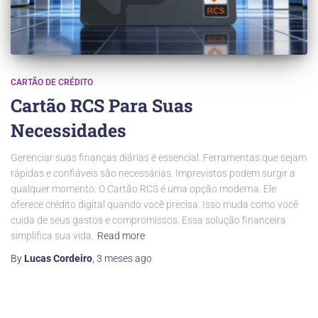
CARTÃO DE CRÉDITO
Cartão RCS Para Suas
Necessidades
Gerenciar suas finanças diárias é essencial. Ferramentas que sejam
rápidas e confiáveis são necessárias. Imprevistos podem surgir a
qualquer momento. O Cartão RCS é uma opção moderna. Ele
oferece crédito digital quando você precisa. Isso muda como você
cuida de seus gastos e compromissos. Essa solução financeira
simplifica sua vida.
Read more
By
Lucas Cordeiro
,
3 meses
ago