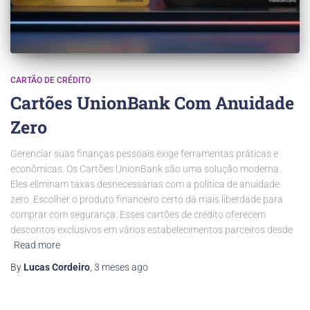
CARTÃO DE CRÉDITO
Cartões UnionBank Com Anuidade
Zero
Gerenciar suas finanças pessoais exige ferramentas práticas e
econômicas. Os Cartões UnionBank são uma solução moderna.
Eles eliminam taxas desnecessárias com a política de anuidade
zero. Escolher o produto financeiro certo dá mais liberdade para
comprar com segurança. Esses cartões de crédito oferecem
descontos exclusivos em vários estabelecimentos parceiros desde
Read more
By
Lucas Cordeiro
,
3 meses
ago