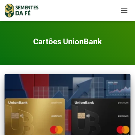
TOGGL
Cartões UnionBank