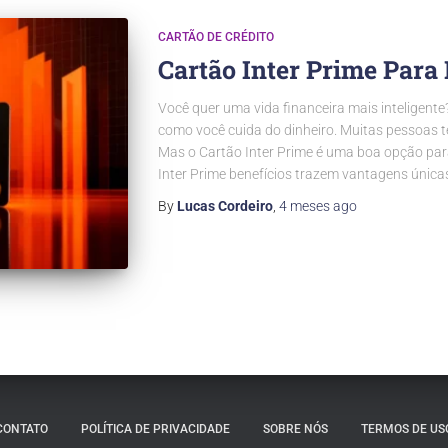
CARTÃO DE CRÉDITO
Cartão Inter Prime Para
Você quer uma vida financeira mais intelige
como você cuida do dinheiro. Muitas pessoas tê
Mas o Cartão Inter Prime é uma boa opção par
Inter Prime benefícios trazem vantagens únicas
By
Lucas Cordeiro
,
4 meses
ago
CONTATO
POLÍTICA DE PRIVACIDADE
SOBRE NÓS
TERMOS DE US