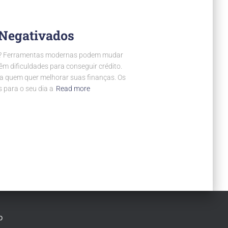
 Negativados
nte? Ferramentas modernas podem mudar
m dificuldades para conseguir crédito.
a quem quer melhorar suas finanças. Os
 para o seu dia a
Read more
O