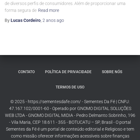
de diversos perfis de consumidores. Além de proporcionar uma
forma segura de
Read more
By
Lucas Cordeiro
,
2 anos
ago
CONTATO
POLÍTICA DE PRIVACIDADE
SOBRE NÓS
TERMOS DE USO
© 2025 - https://sementesdafe.com/ - Sementes Da Fé | CNPJ:
47.167.102/0001-60 - Operado por GNOMO DIGITAL SOLUÇÕES
WEB LTDA - GNOMO DIGITAL MIDIA - Pedro Delmanto Sobrinho, 196
- Vila Maria, CEP 18.611 - 355 - BOTUCATU – SP, Brasil - O portal
Sementes da Fé é um portal de conteúdo editorial e Religioso e tem
como missão oferecer informações acessíveis sobre finanças