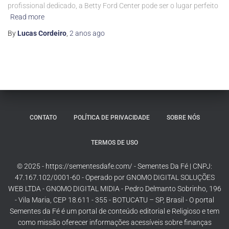
profissional dedicado, a Betty Ford Center pode ser o lugar perfeito
Read more
By
Lucas Cordeiro
,
2 anos
ago
CONTATO
POLÍTICA DE PRIVACIDADE
SOBRE NÓS
TERMOS DE USO
© 2025 - https://sementesdafe.com/ - Sementes Da Fé | CNPJ:
47.167.102/0001-60 - Operado por GNOMO DIGITAL SOLUÇÕES
WEB LTDA - GNOMO DIGITAL MIDIA - Pedro Delmanto Sobrinho, 196
- Vila Maria, CEP 18.611 - 355 - BOTUCATU – SP, Brasil - O portal
Sementes da Fé é um portal de conteúdo editorial e Religioso e tem
como missão oferecer informações acessíveis sobre finanças