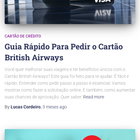
CARTÃO DE CRÉDITO
Guia Rápido Para Pedir o Cartão
British Airways
Você quer melhorar suas viagens e ter benefícios únicos com o
Cartão British Airways? Este guia foi feito para te ajudar. É fácil e
rápido. Entender como pedir passo a passo é essencial. Vamos
mostrar como fazer a solicitação online. E também, como aumentar
suas chances de aprovação. Quer saber
Read more
By
Lucas Cordeiro
,
3 meses
ago