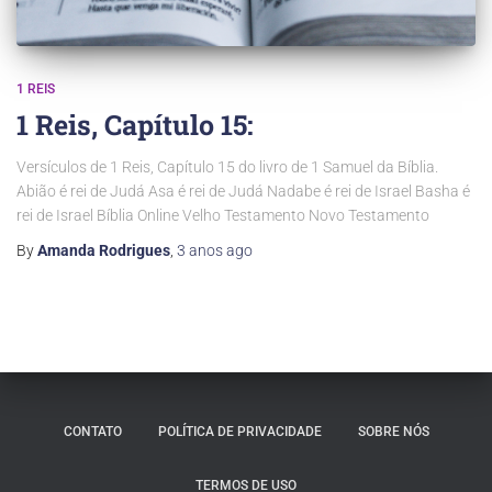
1 REIS
1 Reis, Capítulo 15:
Versículos de 1 Reis, Capítulo 15 do livro de 1 Samuel da Bíblia.
Abião é rei de Judá Asa é rei de Judá Nadabe é rei de Israel Basha é
rei de Israel Bíblia Online Velho Testamento Novo Testamento
By
Amanda Rodrigues
,
3 anos
ago
CONTATO
POLÍTICA DE PRIVACIDADE
SOBRE NÓS
TERMOS DE USO