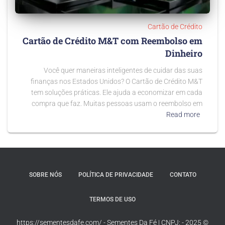
Cartão de Crédito
Cartão de Crédito M&T com Reembolso em
Dinheiro
Você quer maneiras inteligentes de cuidar das suas
finanças nos Estados Unidos? O Cartão de Crédito M&T
tem soluções práticas. Ele ajuda a economizar em cada
compra que faz. Muitas pessoas usam o reembolso em
Read more
SOBRE NÓS
POLÍTICA DE PRIVACIDADE
CONTATO
TERMOS DE USO
© 2025 - https://sementesdafe.com/ - Sementes Da Fé | CNPJ: