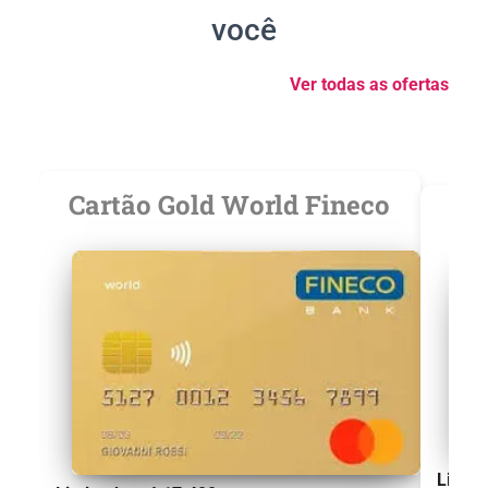
você
Ver todas as ofertas
Cartão Gold World Fineco
Limite