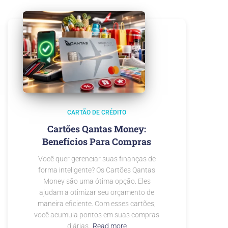
CARTÃO DE CRÉDITO
Cartões Qantas Money:
Benefícios Para Compras
Você quer gerenciar suas finanças de
forma inteligente? Os Cartões Qantas
Money são uma ótima opção. Eles
ajudam a otimizar seu orçamento de
maneira eficiente. Com esses cartões,
você acumula pontos em suas compras
diárias.
Read more