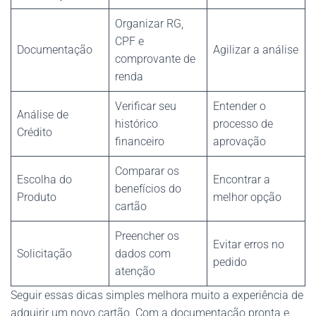
Organizar RG,
CPF e
Documentação
Agilizar a análise
comprovante de
renda
Verificar seu
Entender o
Análise de
histórico
processo de
Crédito
financeiro
aprovação
Comparar os
Escolha do
Encontrar a
benefícios do
Produto
melhor opção
cartão
Preencher os
Evitar erros no
Solicitação
dados com
pedido
atenção
Seguir essas dicas simples melhora muito a experiência de
adquirir um novo cartão. Com a documentação pronta e