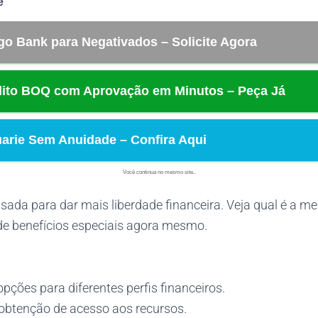
ê
go Bank para Negativados – Solicite Agora
dito BOQ com Aprovação em Minutos – Peça Já
arie Sem Anuidade – Confira Aqui
Você continua no mesmo site..
ada para dar mais liberdade financeira. Veja qual é a me
de benefícios especiais agora mesmo.
pções para diferentes perfis financeiros.
 obtenção de acesso aos recursos.