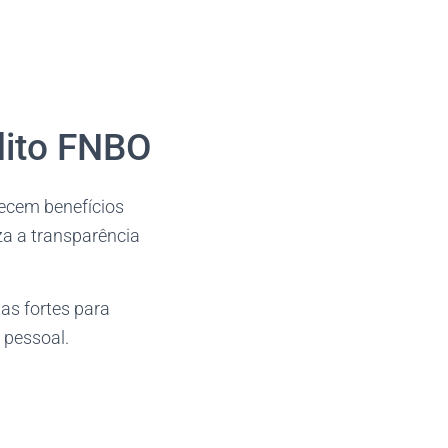
dito FNBO
recem benefícios
za a transparência
as fortes para
 pessoal.