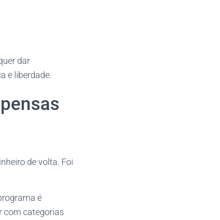
quer dar
a e liberdade.
mpensas
heiro de volta. Foi
 programa é
r com categorias