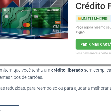
Crédito
LIMITES MAIORES
Peça agora mesmo seu 
FNBO
PEDIR MEU CART
Você permanecerá neste si
rmitem que você tenha um
crédito liberado
sem complica
rentes tipos de cartões.
s reduzidas, para reembolso ou para ajudar a melhorar s