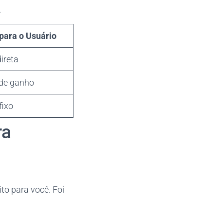
.
ara o Usuário
ireta
 de ganho
fixo
ra
to para você. Foi