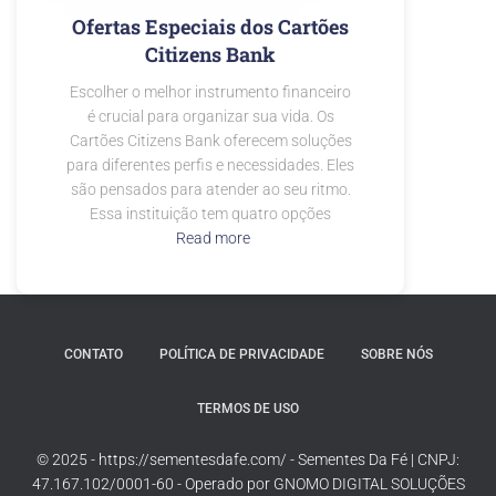
Ofertas Especiais dos Cartões
Citizens Bank
Escolher o melhor instrumento financeiro
é crucial para organizar sua vida. Os
Cartões Citizens Bank oferecem soluções
para diferentes perfis e necessidades. Eles
são pensados para atender ao seu ritmo.
Essa instituição tem quatro opções
Read more
CONTATO
POLÍTICA DE PRIVACIDADE
SOBRE NÓS
TERMOS DE USO
© 2025 - https://sementesdafe.com/ - Sementes Da Fé | CNPJ:
47.167.102/0001-60 - Operado por GNOMO DIGITAL SOLUÇÕES