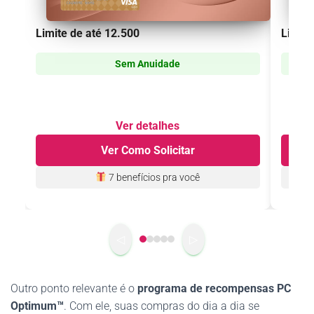
Limite de até
12.500
Limite
Sem Anuidade
Ver detalhes
Ver Como Solicitar
7 benefícios
pra você
◁
▷
Outro ponto relevante é o
programa de recompensas PC
Optimum™
. Com ele, suas compras do dia a dia se