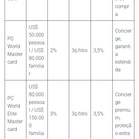
compr
a
US$
Concier
50.000
PC
ge,
pessoa
World
garanti
l / US$
2%
3¢/litro
3,5%
Master
a
80.000
card
estendi
familia
da
r
US$
80.000
Concier
PC
pessoa
ge
World
l / US$
premiu
Elite
3%
3¢/litro
3,5%
150.00
m,
Master
0
proteçã
card
familia
o extra