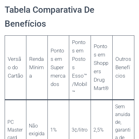
Tabela Comparativa De
Benefícios
Ponto
Ponto
Ponto
s em
s em
Versã
Renda
s em
Posto
Outros
Shopp
o do
Mínim
Super
s
Benefí
ers
Cartão
a
merca
Esso™
cios
Drug
dos
/Mobil
Mart®
™
Sem
anuida
PC
de,
Não
Master
1%
3¢/litro
2,5%
garanti
exigida
card
a de