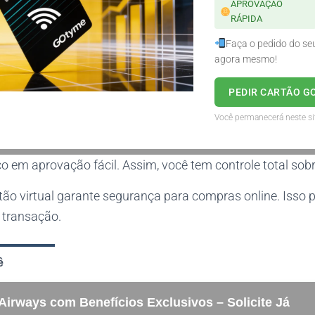
APROVAÇÃO
RÁPIDA
Faça o pedido do s
agora mesmo!
PEDIR CARTÃO G
Você permanecerá neste si
o em aprovação fácil. Assim, você tem controle total sob
rtão virtual garante segurança para compras online. Isso
 transação.
ê
 Airways com Benefícios Exclusivos – Solicite Já