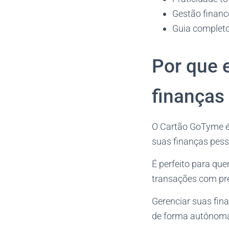
Gestão financ
Guia completo 
Por que 
finanças
O Cartão GoTyme é c
suas finanças pesso
É perfeito para qu
transações com pre
Gerenciar suas fin
de forma autônoma.