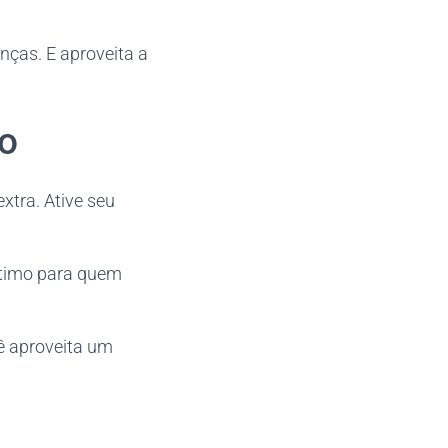
nças. E aproveita a
to
xtra. Ative seu
ótimo para quem
ê aproveita um