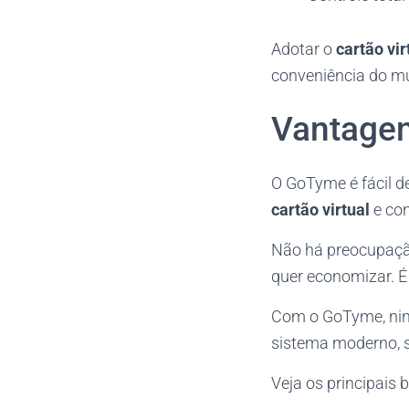
Adotar o
cartão vir
conveniência do mu
Vantagen
O GoTyme é fácil de
cartão virtual
e con
Não há preocupaçã
quer economizar. É
Com o GoTyme, ning
sistema moderno, 
Veja os principais b