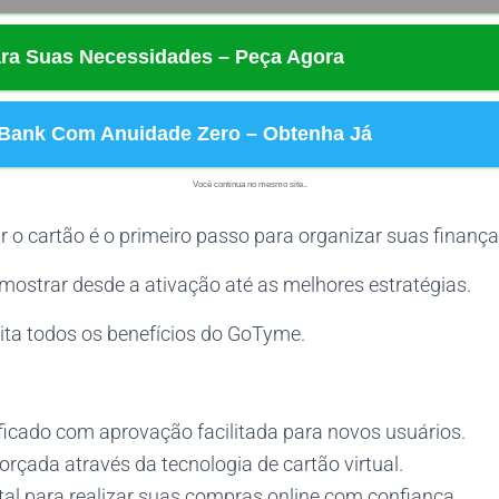
ra Suas Necessidades – Peça Agora
Bank Com Anuidade Zero – Obtenha Já
Você continua no mesmo site..
 o cartão é o primeiro passo para organizar suas finança
mostrar desde a ativação até as melhores estratégias.
ita todos os benefícios do GoTyme.
ficado com aprovação facilitada para novos usuários.
rçada através da tecnologia de cartão virtual.
tal para realizar suas compras online com confiança.