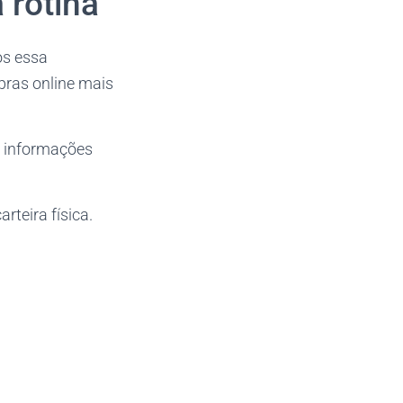
 rotina
os essa
pras online mais
s informações
rteira física.