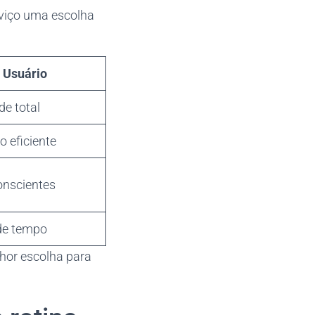
viço uma escolha
 Usuário
de total
 eficiente
onscientes
de tempo
lhor escolha para