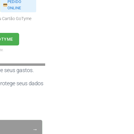
PEDIDO
ONLINE
eu Cartão GoTyme
OTYME
te.
re seus gastos.
 protege seus dados
→