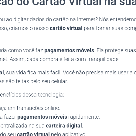
ão do Cartão Virtual na sua
ou ao digitar dados do cartão na internet? Nós entendem
sso, criamos o nosso
cartão virtual
para tornar suas com
uda como você faz
pagamentos móveis
. Ela protege sua
rnet. Assim, cada compra é feita com tranquilidade.
al
, sua vida fica mais fácil. Você não precisa mais usar a ca
 são feitas pelo seu celular.
benefícios dessa tecnologia:
ça em transações online.
ra fazer
pagamentos móveis
rapidamente.
entralizada na sua
carteira digital
.
l do seu
cartão virtual
pelo aplicativo.