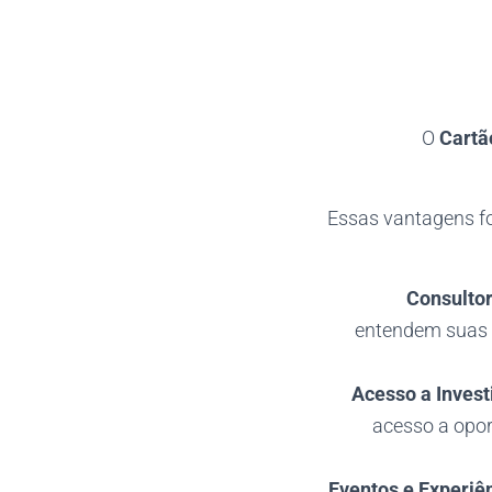
O
Cartã
Essas vantagens f
Consultor
entendem suas m
Acesso a Invest
acesso a opor
Eventos e Experiê