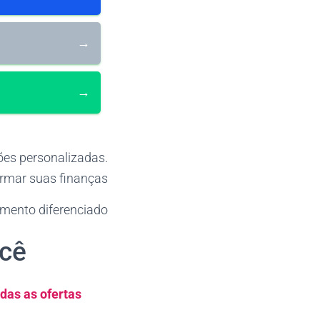
→
→
ões personalizadas.
rmar suas finanças.
imento diferenciado.
ocê
das as ofertas