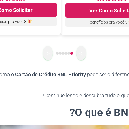
Como Solicitar
Ver Como Solicit
pra você
8 benefícios
pra você
5 benefícios
▷
◁
como o
Cartão de Crédito BNL Priority
pode ser o diferen
Continue lendo e descubra tudo o que
O que é BNL