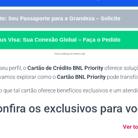
te: Seu Passaporte para a Grandeza – Solicite!
us Visa: Sua Conexão Global – Faça o Pedido!
Você continua no mesmo site..
seu perfil, o
Cartão de Crédito BNL Priority
oferece soluç
, vamos explorar como o
Cartão BNL Priority
pode transfo
o que tal cartão oferece benefícios exclusivos e um atend
nfira os exclusivos para v
Ver to