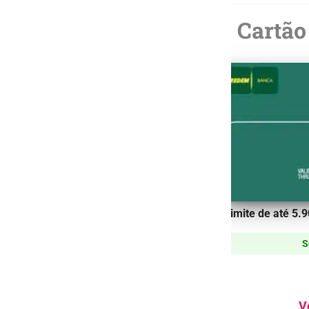
artão Montepaschi
Cartão
Classic
Limite de até
5.9
ite de até
10.500
S
Sem Anuidade
V