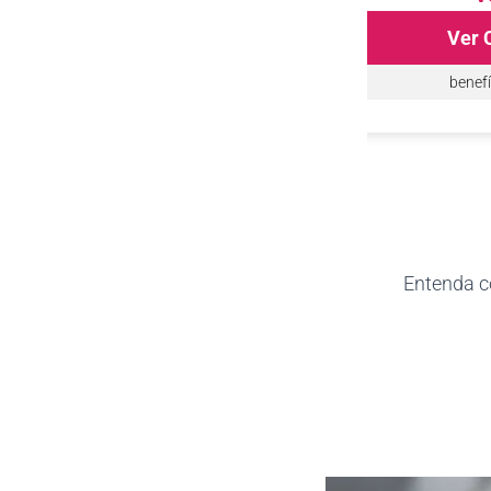
Ver detalhes
Ver 
Ver Como Solicitar
pra você
5 benefícios
Entenda 