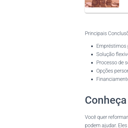
Principais Conclus
Empréstimos p
Solução flexív
Processo de so
Opções person
Financiamento
Conheça 
Você quer reforma
podem ajudar. Eles