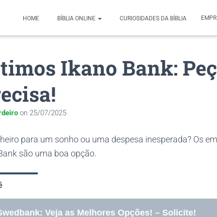
EMPR
HOME
BÍBLIA ONLINE
CURIOSIDADES DA BÍBLIA
timos Ikano Bank: Peç
ecisa!
rdeiro
on
25/07/2025
inheiro para um sonho ou uma despesa inesperada? Os e
 Bank são uma boa opção.
ê
wedbank: Veja as Melhores Opções! – Solicite!