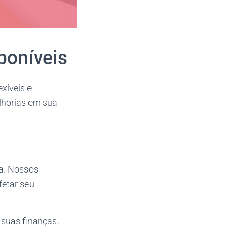
poníveis
xíveis e
elhorias em sua
ta. Nossos
fetar seu
 suas finanças.