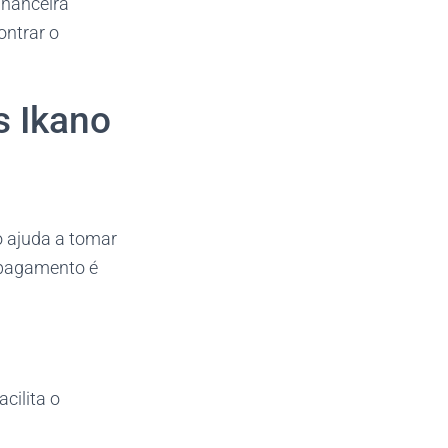
inanceira
ontrar o
s Ikano
o ajuda a tomar
 pagamento é
cilita o