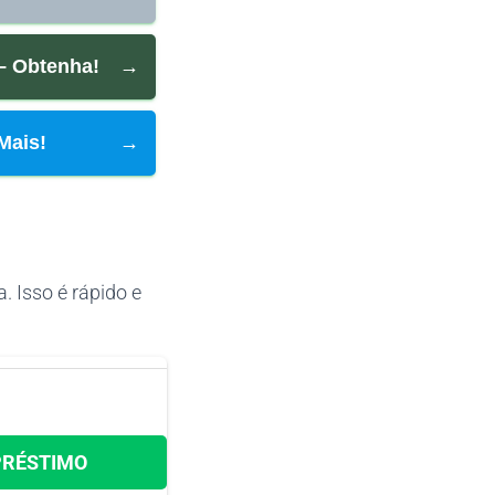
– Obtenha!
→
Mais!
→
.
. Isso é rápido e
PRÉSTIMO