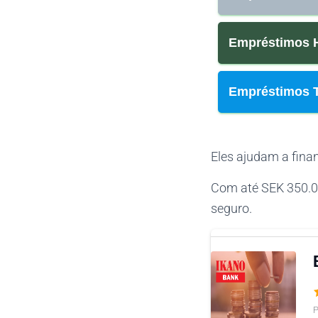
Empréstimos H
Empréstimos T
Eles ajudam a fina
Com até SEK 350.000
seguro.
P