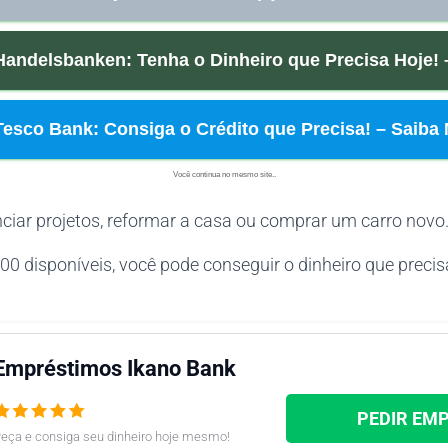
andelsbanken: Tenha o Dinheiro que Precisa Hoje! 
esco Bank: Consiga o Crédito que Precisa! – Saiba 
Você continua no mesmo site..
nciar projetos, reformar a casa ou comprar um carro novo
 disponíveis, você pode conseguir o dinheiro que precisa
Empréstimos Ikano Bank
PEDIR EM
eça e consiga seu dinheiro hoje mesmo!