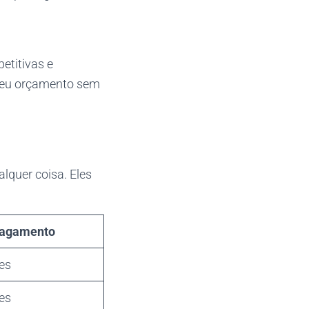
etitivas e
 seu orçamento sem
lquer coisa. Eles
Pagamento
es
es