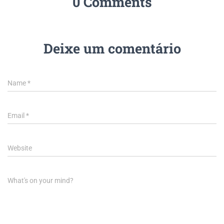
0 Comments
Deixe um comentário
Name
*
Email
*
Website
What's on your mind?