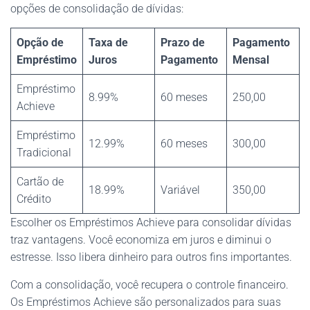
opções de consolidação de dívidas:
Opção de
Taxa de
Prazo de
Pagamento
Empréstimo
Juros
Pagamento
Mensal
Empréstimo
8.99%
60 meses
250,00
Achieve
Empréstimo
12.99%
60 meses
300,00
Tradicional
Cartão de
18.99%
Variável
350,00
Crédito
Escolher os Empréstimos Achieve para consolidar dívidas
traz vantagens. Você economiza em juros e diminui o
estresse. Isso libera dinheiro para outros fins importantes.
Com a consolidação, você recupera o controle financeiro.
Os Empréstimos Achieve são personalizados para suas