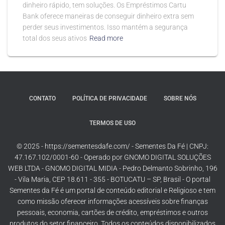
dinheiro rápido, tem soluções. Os Empréstimos Cartu
Bank oferece maneiras de conseguir dinheiro extra sem
perder seus investimentos. Isso mantém a segurança
total dos seus ativos
Read more
CONTATO
POLÍTICA DE PRIVACIDADE
SOBRE NÓS
TERMOS DE USO
© 2025 - https://sementesdafe.com/ - Sementes Da Fé | CNPJ:
47.167.102/0001-60 - Operado por GNOMO DIGITAL SOLUÇÕES
WEB LTDA - GNOMO DIGITAL MIDIA - Pedro Delmanto Sobrinho, 196
- Vila Maria, CEP 18.611 - 355 - BOTUCATU – SP, Brasil - O portal
Sementes da Fé é um portal de conteúdo editorial e Religioso e tem
como missão oferecer informações acessíveis sobre finanças
pessoais, economia, cartões de crédito, empréstimos e outros
produtos do setor financeiro. Todos os conteúdos disponibilizados