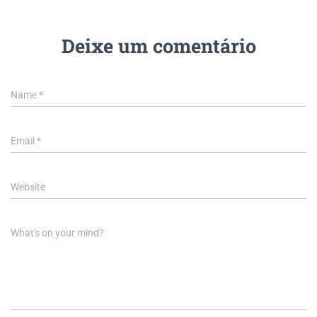
Deixe um comentário
Name
*
Email
*
Website
What's on your mind?